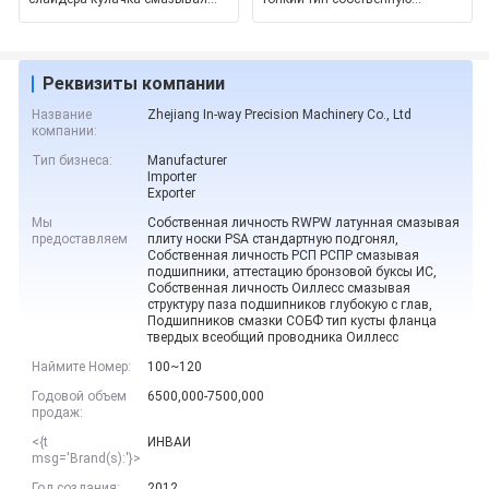
сталь подшипников с графито
личность Mm VSM толщины 12
сма
Реквизиты компании
Название
Zhejiang In-way Precision Machinery Co., Ltd
компании:
Тип бизнеса:
Manufacturer
Importer
Exporter
Мы
Собственная личность RWPW латунная смазывая
предоставляем
плиту носки PSA стандартную подгонял,
Собственная личность РСП РСПР смазывая
подшипники, аттестацию бронзовой буксы ИС,
Собственная личность Оиллесс смазывая
структуру паза подшипников глубокую с глав,
Подшипников смазки СОБФ тип кусты фланца
твердых всеобщий проводника Оиллесс
Наймите Номер:
100~120
Годовой объем
6500,000-7500,000
продаж:
<{t
ИНВАИ
msg='Brand(s):'}>
Год создания:
2012