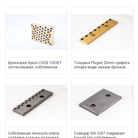
Бронзовая букса СЭСВ СЭСВТ
Толщина Pluged 20mm графита
согласовывая, собственная
сплава меди смазки бронзовой
личность масла смазывая ста
буксы
Собственная личность плиты
Слайдер VDI 3357 покрывает
слайдера кулачка смазывая
тонкий тип собственную