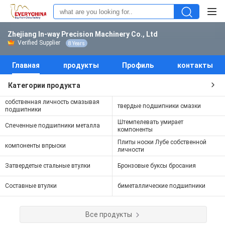
Zhejiang In-way Precision Machinery Co., Ltd
Verified Supplier
8 Years
Главная
продукты
Профиль
контакты
Категории продукта
собственная личность смазывая
твердые подшипники смазки
подшипники
Штемпелевать умирает
Спеченные подшипники металла
компоненты
Плиты носки Лубе собственной
компоненты впрыски
личности
Затвердетые стальные втулки
Бронзовые буксы бросания
Составные втулки
биметаллические подшипники
Все продукты