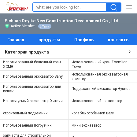
Sichuan Deyike New Construction Development Co., Ltd.
Active Member
2 Years
Главная
продукты
Профиль
контакты
Категории продукта
Использованный башенный кран
Использованный кран Zoomlion
XCMG
Tower
Использованная экскаваторная
Использованный экскаватор Sany
коматсу
Использованный экскаватор для
Подержанный экскаватор Hyundai
кошек
Используемый экскаватор Хитачи
Использованный экскаватор
строительный подъемник
корабль особенной цели
Использованный погрузчик
мини экскаватор
запчасти для строительной