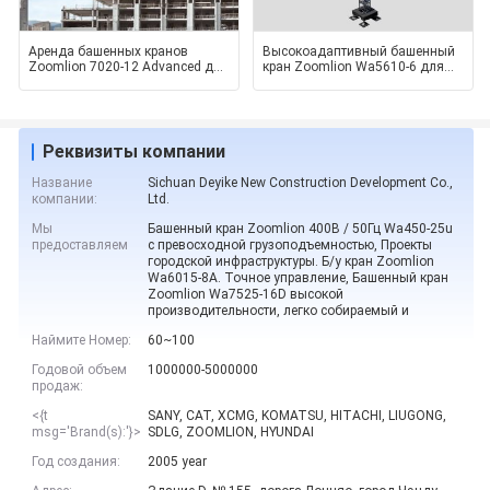
Аренда башенных кранов
Высокоадаптивный башенный
Zoomlion 7020-12 Advanced для
кран Zoomlion Wa5610-6 для
сверхкрупных строительных и
мега-масштабных строительны
Реквизиты компании
Название
Sichuan Deyike New Construction Development Co.,
компании:
Ltd.
Мы
Башенный кран Zoomlion 400В / 50Гц Wa450-25u
предоставляем
с превосходной грузоподъемностью, Проекты
городской инфраструктуры. Б/у кран Zoomlion
Wa6015-8A. Точное управление, Башенный кран
Zoomlion Wa7525-16D высокой
производительности, легко собираемый и
Наймите Номер:
60~100
Годовой объем
1000000-5000000
продаж:
<{t
SANY, CAT, XCMG, KOMATSU, HITACHI, LIUGONG,
msg='Brand(s):'}>
SDLG, ZOOMLION, HYUNDAI
Год создания:
2005 year