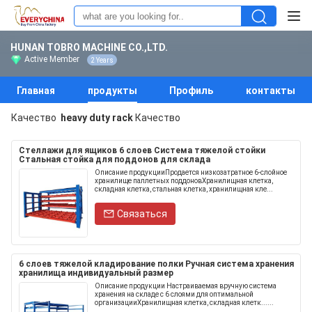
HUNAN TOBRO MACHINE CO.,LTD.
Active Member
2 Years
Главная
продукты
Профиль
контакты
Качество
heavy duty rack
Качество
Стеллажи для ящиков 6 слоев Система тяжелой стойки
Стальная стойка для поддонов для склада
Описание продукцииПродается низкозатратное 6-слойное
хранилище паллетных поддоновХранилищная клетка,
складная клетка, стальная клетка, хранилищная кле...
Связаться
6 слоев тяжелой кладирование полки Ручная система хранения
хранилища индивидуальный размер
Описание продукции Настраиваемая вручную система
хранения на складе с 6 слоями для оптимальной
организацииХранилищная клетка, складная клетк......