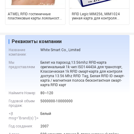
ATMEL RFID гостиничные
RFID Legic MIM256, MIM1024
пластиковые карты лояльности
умная карта для контроля
из ПВХ для контроля доступа
доступа к двери, времени и п
Реквизиты компании
Название
White Smart Co., Limited
компании:
Мы
Билет на пароход 13.56mhz RFID-карта
предоставляем
оригинальный 1k чип ISO14443A для транспорт,
Классическая 1k RFID смарт-карта для контроля
доступа 13.56 Mhz RFID Tag, Белая RFID ID смарт-
карта / магнитная полоса бесконтактная смарт-
карта RFID карт
Наймите Номер:
80~120
Годовой объем
5000000-10000000
продаж:
<{t
Белый
msg='Brand(s):'}>
Год создания:
2007