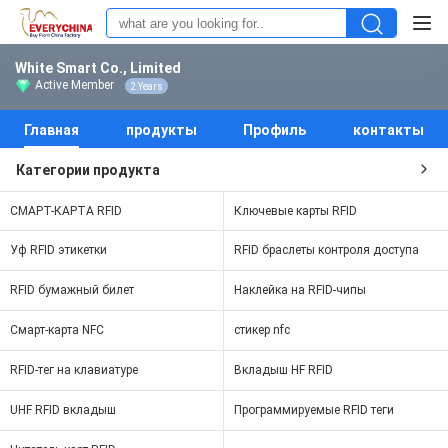
White Smart Co., Limited
Active Member
2 Years
Главная
продукты
Профиль
контакты
Категории продукта
СМАРТ-КАРТА RFID
Ключевые карты RFID
Уф RFID этикетки
RFID браслеты контроля доступа
RFID бумажный билет
Наклейка на RFID-чипы
Смарт-карта NFC
стикер nfc
RFID-тег на клавиатуре
Вкладыш HF RFID
UHF RFID вкладыш
Программируемые RFID теги