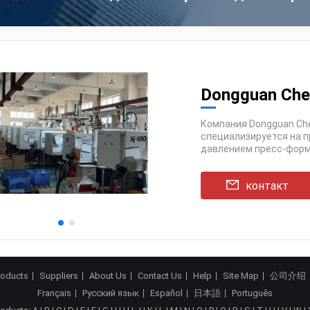
Dongguan Chen
Компания Dongguan Chenghe Plastic Mold Co., Ltd. более 10 лет
специализируется на проектировании, производстве и литье под
контакт
roducts
Suppliers
About Us
Contact Us
Help
Site Map
公司介绍
Français
Русский язык
Español
日本語
Português