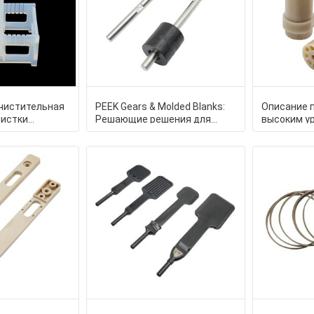
чистительная
PEEK Gears & Molded Blanks:
Описание 
чистки
Решающие решения для
высоким у
вафелей с
уменьшения отходов
воздейств