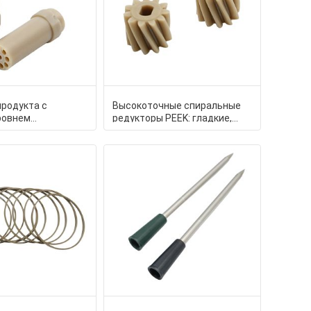
продукта с
Высокоточные спиральные
ровнем
редукторы PEEK: гладкие,
ия
тихие и более прочные