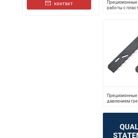
Прецизионные
контакт
работы с плас
PEEK, изготов
методом лить
Прецизионные
давлением гр
штифты из ПЭ
текстиля: раз