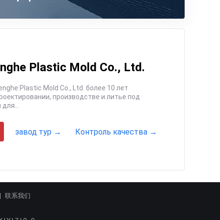
ghe Plastic Mold Co., Ltd.
давлением пресс-форм для...
завод тур →
Контроль качества →
联系我们