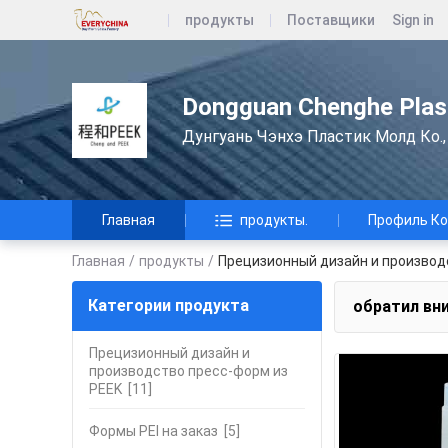
продукты
Поставщики
Sign in
Dongguan Chenghe Plast
Дунгуань Чэнхэ Пластик Молд Ко.,
Главная
продукты.
Профиль К
Главная
/
продукты
/
Прецизионный дизайн и производс
Категории продукта
обратил вн
Прецизионный дизайн и
производство пресс-форм из
PEEK
[11]
Формы PEI на заказ
[5]