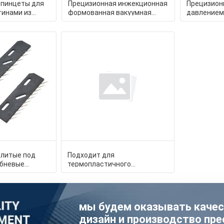
 пинцеты для
Прецизионная инжекционная
Прецизион
тинами из
формованная вакуумная
давлением
ленные
палочка PEEK Советы:
уплотнения
решения для
разработа
 литые под
Подходит для
ебневые
термопластичного
ЭК для
формования.
работ
Индивидуальный дизайн
пресс-форм из ПЭ
мы будем оказывать каче
дизайн и производство пре