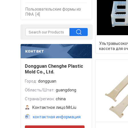
Пользовательские формы из
ПФА
[4]
Ультравысоко
кассета для о
контакт
формованных 
инъекцией PFA
Dongguan Chenghe Plastic
Mold Co., Ltd.
Город:
dongguan
Область/Штат:
guangdong
Страна/регион:
china
Контактное лицо:
MrLiu
контактная информация