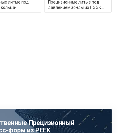
ные литые под
Прецизионные литые под
 кольца-
давлением зонды из ПЭЭК
 из ПЭЭК:
для пищевой безопасности:
ны для экст
гигиена
ственные Прецизионный
сс-форм из PEEK