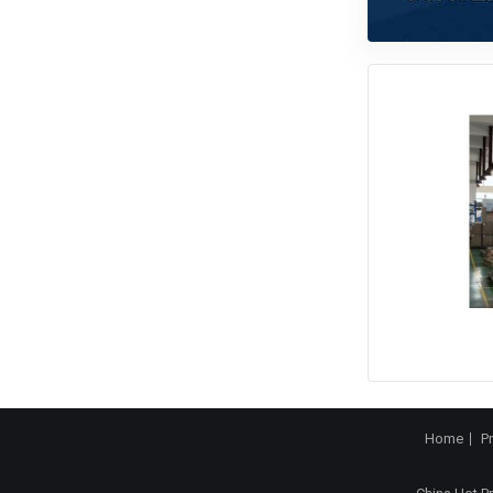
Home
P