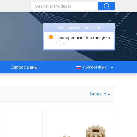
Manufacturer from China
Проверенные Поставщика
1 лет
Запрос цены:
Русский язык
»
Больше