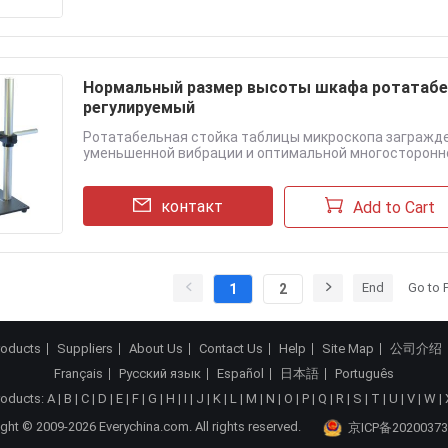
Нормальный размер высоты шкафа ротатабе
регулируемый
Ротатабельная стойка таблицы микроскопа загражде
уменьшенной вибрации и оптимальной многосторонност
контакт
Add to Cart
End
Go to 
1
2
roducts
Suppliers
About Us
Contact Us
Help
Site Map
公司介绍
Français
Русский язык
Español
日本語
Português
roducts:
A
|
B
|
C
|
D
|
E
|
F
|
G
|
H
|
I
|
J
|
K
|
L
|
M
|
N
|
O
|
P
|
Q
|
R
|
S
|
T
|
U
|
V
|
W
|
ght © 2009-2026 Everychina.com. All rights reserved.
京ICP备20200373