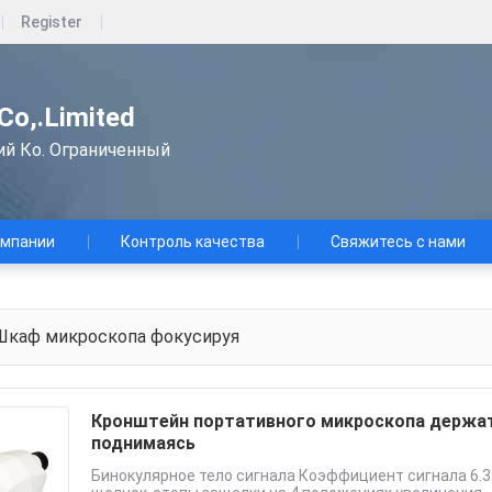
Register
 Co,.Limited
ий Ко. Ограниченный
омпании
Контроль качества
Свяжитесь с нами
каф микроскопа фокусируя
Кронштейн портативного микроскопа держат
поднимаясь
Бинокулярное тело сигнала Коэффициент сигнала 6.3: