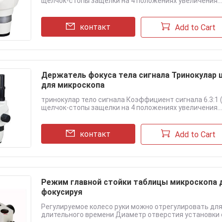
щелчок-стопы защелки на 4 положениях увеличения....
контакт
Add to Cart
Держатель фокуса тела сигнала Тринокулар
для микроскопа
тринокулар тело сигнала Коэффициент сигнала 6.3:1 
щелчок-стопы защелки на 4 положениях увеличения....
контакт
Add to Cart
Режим главной стойки таблицы микроскопа 
фокусируя
Регулируемое колесо руки можно отрегулировать для
длительного времени Диаметр отверстия установки ст