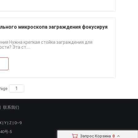
льного микроскопа заграждения фокусируя
ния Нужна крепкая стойка заграждения для
и? Эта ст.....
Page
联系我们
X
|
Y
|
Z
|
0~9
40号-5
Запрос Корзина
0