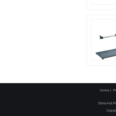
Home
P
China Hot P
Copyri