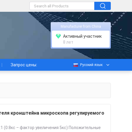
Manufacturer from China
Активный участник
8 лет
Запрос цены:
Русский язык
еля кронштейна микроскопа регулируемого
1 (0.8кс – фактор увеличения 5кс) Положительные