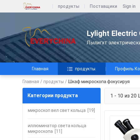
продукты
Поставщики
Sign in
Lylight Electric
Лылигхт электрическ
Главная
продукты.
Профиль К
Главная
/
продукты
/
Шкаф микроскопа фокусируя
Категории продукта
1 - 10 из 20
Ш
микроскоп вел свет кольца
[19]
иллюминатор света кольца
микроскопа
[11]