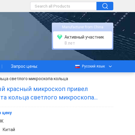
Manufacturer from China
Активный участник
8 лет
Запрос цены:
Русский язык
ьца светлого микроскопа кольца
й красный микроскоп привел
та кольца светлого микроскопа
 цену
0К
Китай