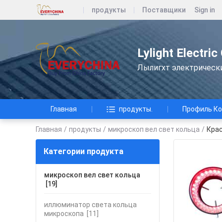
продукты
Поставщики
Sign in
Lylight Electric
Лылигхт электрическ
Главная
продукты.
Профиль К
Главная
/
продукты
/
микроскоп вел свет кольца
/
Крас
Категории продукта
микроскоп вел свет кольца
[19]
иллюминатор света кольца
микроскопа
[11]