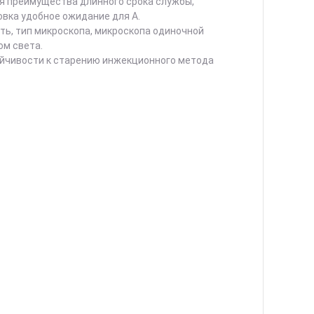
уя преимущества длинного срока службы,
овка удобное ожидание для А.
ь, тип микроскопа, микроскопа одиночной
ом света.
ойчивости к старению инжекционного метода