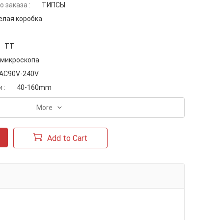
 заказа :
ТИПСЫ
елая коробка
TT
 микроскопа
AC90V-240V
 :
40-160mm
More
Add to Cart