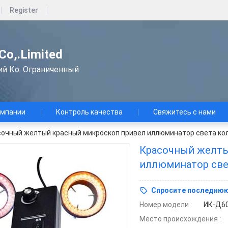
Register
 Co,.Limited
ий Ко. Ограниченный
омпании
Контроль качества
Свяжитесь с нами
очный желтый красный микроскоп привел иллюминатор света кол
Красочный желты
иллюминатор све
кольца
Спросите последнюю
Номер модели :
ИК-Д6
Место происхождения :