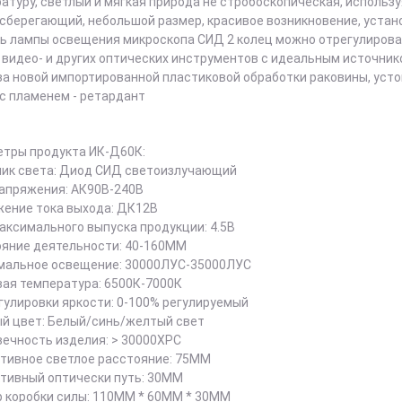
атуру, светлый и мягкая природа не стробоскопическая, использ
сберегающий, небольшой размер, красивое возникновение, устан
ь лампы освещения микроскопа СИД 2 колец можно отрегулироват
 видео- и других оптических инструментов с идеальным источник
за новой импортированной пластиковой обработки раковины, уст
 с пламенем - ретардант
тры продукта ИК-Д60К:
ик света: Диод СИД светоизлучающий
апряжения: АК90В-240В
ение тока выхода: ДК12В
аксимального выпуска продукции: 4.5В
яние деятельности: 40-160ММ
мальное освещение: 30000ЛУС-35000ЛУС
ая температура: 6500К-7000К
гулировки яркости: 0-100% регулируемый
й цвет: Белый/синь/желтый свет
ечность изделия: > 30000ХРС
ивное светлое расстояние: 75ММ
тивный оптически путь: 30ММ
 коробки силы: 110ММ * 60ММ * 30ММ