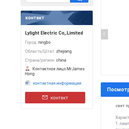
контакт
Lylight Electric Co,.Limited
Город:
ningbo
Область/Штат:
zhejiang
Страна/регион:
china
Контактное лицо:
MrJames
Hong
контактная информация
Посмотр
контакт
свет п
Характ
1. лам