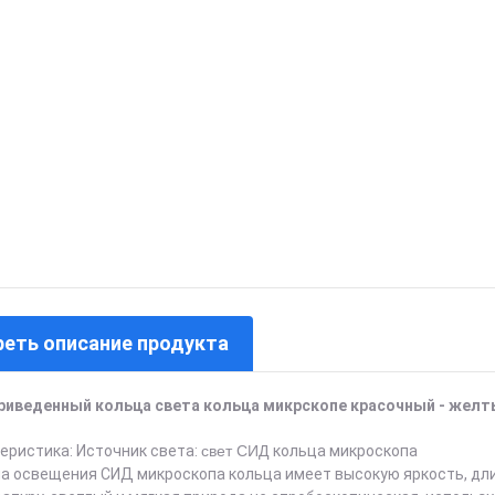
еть описание продукта
риведенный кольца света кольца микрскопе красочный - желт
еристика: Источник света:
свет СИД
кольца микроскопа
па освещения СИД микроскопа кольца имеет высокую яркость, дл