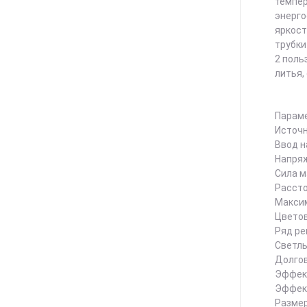
темпер
энерго
яркост
трубки
2 поль
литья,
Параме
Источн
Ввод н
Напряж
Сила м
Рассто
Макси
Цветов
Ряд ре
Светлы
Долгов
Эффект
Эффек
Размер