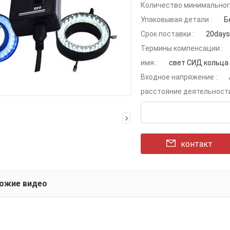
Количество минимального
Упаковывая детали :
Б
Срок поставки :
20days
Термины компенсации :
имя :
свет СИД кольца
Входное напряжение :
расстояние деятельности
контакт
хожие видео