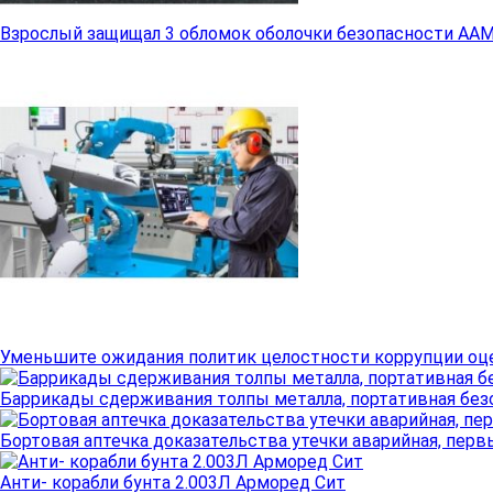
Взрослый защищал 3 обломок оболочки безопасности AAM
Уменьшите ожидания политик целостности коррупции оц
Баррикады сдерживания толпы металла, портативная без
Бортовая аптечка доказательства утечки аварийная, пер
Анти- корабли бунта 2.003Л Арморед Сит