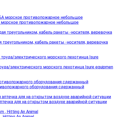
А морское противопожарное небольшое
 треугольником, кабель ракеты -носителя, веревочка
руда/электрического морского пехотинца Isure equipmen
тивопожарного оборудования сдержанный
птечка для на открытом воздухе аварийной ситуации
 , Hitting An Animal