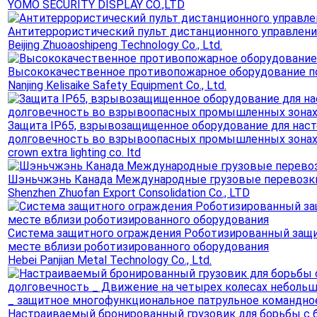
YOMO SECURITY DISPLAY CO.,LTD
Антитеррористический пульт дистанционного управлени
Beijing Zhuoaoshipeng Technology Co., Ltd.
Высококачественное противопожарное оборудование п
Nanjing Kelisaike Safety Equipment Co., Ltd.
Защита IP65, взрывозащищенное оборудование для нас
долговечность во взрывоопасных промышленных зона
crown extra lighting co. ltd
Шэньчжэнь Канада Международные грузовые перевозки
Shenzhen Zhuofan Export Consolidation Co., LTD
Система защитного ограждения Роботизированный защ
месте вблизи роботизированного оборудования
Hebei Panjian Metal Technology Co., Ltd.
Настраиваемый бронированный грузовик для борьбы с 