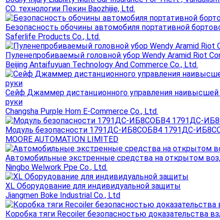
CO. технологии Пекин Baozhijie, Ltd.
Безопасность обочины автомобиля портативной бортов
Saferlife Products Co., Ltd.
Пуленепробиваемый головной убор Wendy Aramid Riot Con
Beijing Antaifuyuan Technology And Commerce Co., Ltd.
Сейф Джаммер дистанционного управления наивысшей 
руки
Changsha Purple Horn E-Commerce Co., Ltd.
Модуль безопасности 1791ДС-ИБ8СОБВ4 1791ДС-ИБ8С
MOORE AUTOMATION LIMITED
Автомобильные экстренные средства на открытом возд
Ningbo Welwork Ppe Co., Ltd.
XL Оборудование для индивидуальной защиты
Jiangmen Boke Industrial Co., Ltd
Коробка тяги Recoiler безопасностью доказательства в