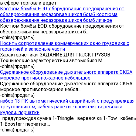
в сфере торговли ведет
Костюм бомбы EOD, оборудование предохранения от
обезвреживания неразорвавшихся бомб костюма
обезвреживания неразорвавшихся бомб личное
Костюм бомбы EOD, оборудование предохранения от
обезвреживания неразорвавшихся б...
-china
(продать)
Носить сопротивления коммерческих окно грузовика с
гарантией и запасные части
Характеристики: ЗАДАНИЕ ДЛЯ TRUCK ГРУЗОВ
Технические характеристики автомобиля М...
-china
(продать)
Сдержанное оборудование дыхательного аппарата СКБА
морское противопожарное небольшое
Сдержанное оборудование дыхательного аппарата СКБА
морское противопожарное небол...
-china
(продать)
набор 13 ПК автоматический аварийный, с предупреждая
треугольником, кабель ракеты -носителя, веревочка
кудели, перчатки
· предупреждая сумка 1-Triangle · веревочка 1-Tow · кабель
1-Booster · перчатка ...
-china
(продать)