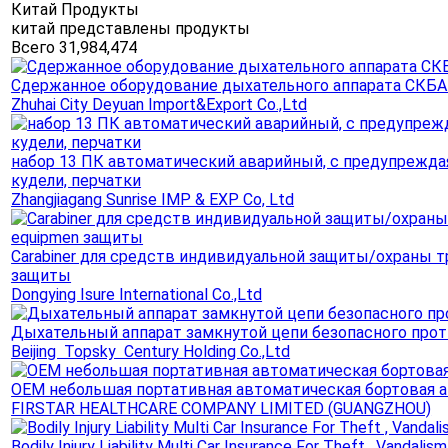
Китай Продукты
китай представлены продукты
Всего 31,984,474
Сдержанное оборудование дыхательного аппарата СКБ
Zhuhai City Deyuan Import&Export Co.,Ltd
набор 13 ПК автоматический аварийный, с предупреждая
кудели, перчатки
Zhangjiagang Sunrise IMP & EXP Co, Ltd
Carabiner для средств индивидуальной защиты/охраны т
защиты
Dongying Isure International Co.,Ltd
Дыхательный аппарат замкнутой цепи безопасного про
Beijing Topsky Century Holding Co.,Ltd
OEM небольшая портативная автоматическая бортовая а
FIRSTAR HEALTHCARE COMPANY LIMITED (GUANGZHOU)
Bodily Injury Liability Multi Car Insurance For Theft , Vandalism