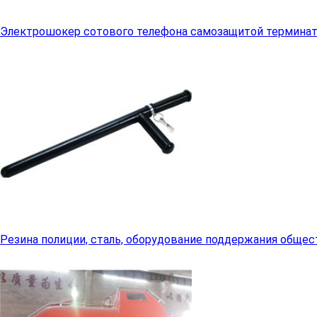
Электрошокер сотового телефона самозащитой термина
Резина полиции, сталь, оборудование поддержания обще