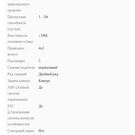
транспортного
средства:
Пропускная
1 - 10t
способность
(грузка):
Вместимость
≤100L
топливного бака:
Приводное
4х2
колесо:
Пассажиры:
5
Сиденье водителя:
нормальный
Ряд сидений:
Двойной ряд
Задняя камера:
Камера
ABS (Antilock
Да
система
торможения):
ESC
Да
((Электронная
система контроля
устойчивости):
Сенсорный экран:
Нет