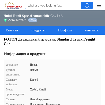
Hubei Runli Special Automobile Co., Ltd.
Active Member
2 Years
Главная
продукты
Профиль
контакты
FOTON Двухрядный грузовик Standard Truck Freight
Car
Информация о продукте
состояние:
Новый
Рулевое
Левый
управление:
Стандарт
Евро 6
выбросов:
Место
Хубэй, Китай
происхождения:
Сегмент:
Легкий грузовик
Сегмент рынка:
Логистический транспорт