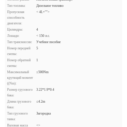
Тип топлива:
Дизельное топливо
Пропускная
< 4L="">
способность
двигателя:
Цилиндры:
4
Лошади:
< 150 л.с.
Тип трансмиссии:
Учебное пособие
Номер передней
5
смены:
Номер обратной
1
смены:
Максимальный
≤500Nm
крутящий момент
((Nm):
Размер грузового
3.22*1.9*0.4
бака:
Длина грузового
≤4.2m
бака:
Тип грузового
Загородка
танка:
Валовая масса
<>