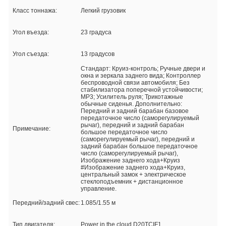
Класс тоннажа:
Легкий грузовик
Угол въезда:
23 градуса
Угол съезда:
13 градусов
Стандарт: Круиз-контроль; Ручные двери и
окна и зеркала заднего вида; Контроллер
беспроводной связи автомобиля; Без
стабилизатора поперечной устойчивости;
MP3; Усилитель руля; Трикотажные
обычные сиденья. Дополнительно:
Передний и задний барабан базовое
передаточное число (саморегулируемый
рычаг), передний и задний барабан
Примечание:
большое передаточное число
(саморегулируемый рычаг), передний и
задний барабан большое передаточное
число (саморегулируемый рычаг),
Изображение заднего хода+Круиз
#Изображение заднего хода+Круиз,
центральный замок + электрическое
стеклоподъемник + дистанционное
управление.
Передний/задний свес:
1.085/1.55 м
Тип двигателя:
Power in the cloud D20TCIF1