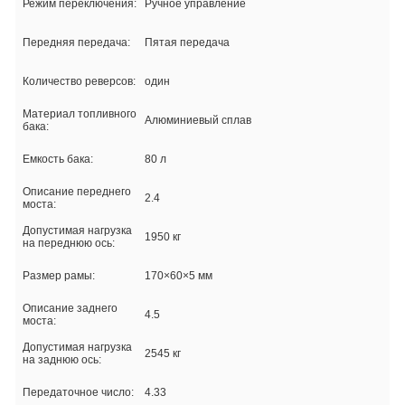
Режим переключения:
Ручное управление
Передняя передача:
Пятая передача
Количество реверсов:
один
Материал топливного
Алюминиевый сплав
бака:
Емкость бака:
80 л
Описание переднего
2.4
моста:
Допустимая нагрузка
1950 кг
на переднюю ось:
Размер рамы:
170×60×5 мм
Описание заднего
4.5
моста:
Допустимая нагрузка
2545 кг
на заднюю ось:
Передаточное число:
4.33