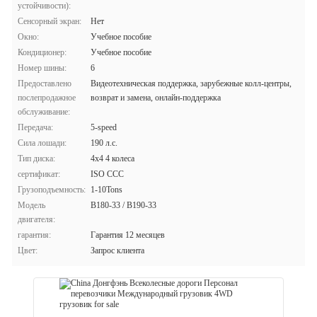
устойчивости):
Сенсорный экран:
Нет
Окно:
Учебное пособие
Кондиционер:
Учебное пособие
Номер шины:
6
Предоставлено
Видеотехническая поддержка, зарубежные колл-центры,
послепродажное
возврат и замена, онлайн-поддержка
обслуживание:
Передача:
5-speed
Сила лошади:
190 л.с.
Тип диска:
4х4 4 колеса
сертификат:
ISO CCC
Грузоподъемность:
1-10Tons
Модель
B180-33 / B190-33
двигателя:
гарантия:
Гарантия 12 месяцев
Цвет:
Запрос клиента