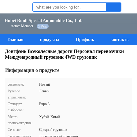
Hubei Runli Special Automobile Co., Ltd.
Active Member
2 Years
Главная
продукты
Профиль
контакты
Донгфэнь Всеколесные дороги Персонал перевозчики
Международный грузовик 4WD грузовик
Информация о продукте
состояние:
Новый
Рулевое
Левый
управление:
Стандарт
Евро 3
выбросов:
Место
Хубэй, Китай
происхождения:
Сегмент:
Средний грузовик
Сегмент рынка:
Логистический транспорт