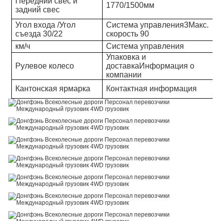
Передний свес и
1
770
/1
500
мм
задний свес
Угол входа /Угол
Система управления
3
Макс.
съезда
3
0
/
22
скорость
90
км/ч
Система управления
Упаковка и
Рулевое колесо
доставка
Информация о
компании
Кантонская ярмарка
Контактная информация