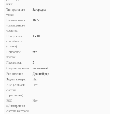
бака:
Тип грузового
Загородка
танка:
Валовая масса
16050
транспортного
средства:
Пропускная
1 - 10t
способность
(грузка):
Приводное
6x6
колесо:
Пассажиры:
5
Сиденье водителя:
нормальный
Ряд сидений:
Двойной ряд
Задняя камера:
Нет
ABS (Antilock
Нет
система
торможения):
ESC
Нет
((Электронная
система контроля