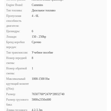
Engine Brand:
Cummins
Тип топлива:
Дизельное топливо
Пропускная
4 - 6L
способность
двигателя:
Цилиндры:
6
Лошади:
150 - 250hp
Бренд коробки
Срочно
передач:
Тип трансмиссии:
Учебное пособие
Номер передней
8
смены:
Номер обратной
1
смены:
Максимальный
1000-1500 Нм
крутящий момент
((Nm):
Размер:
76507760*2470*28932740
Размер грузового
5000х2350х600
бака:
Длина грузового
4.2-5.3m