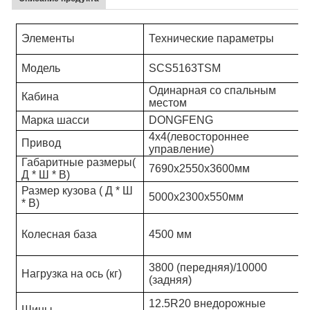
Элементы
Технические параметры
Модель
SCS
5163TSM
Одинарная со спальным
Кабина
местом
Марка шасси
DONGFENG
4x4
(левостороннее
Привод
управление)
Габаритные размеры
(
7690x2550x3600мм
Д * Ш * В)
Размер кузова
( Д * Ш
5000x2300x550мм
* В)
Колесная база
4500
мм
3800 (передняя)/10000
Нагрузка на ось (кг)
(задняя)
12.5R20 внедорожные
Шины