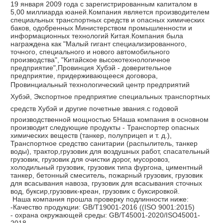
19 января 2009 года с зарегистрированным капиталом в 
5,00 миллиарда юаней.Компания является производителем 
специальных транспортных средств и опасных химических 
баков, одобренных Министерством промышленности и 
информационных технологий Китая.Компания была 
награждена как "Малый гигант специализированного, 
точного, специального и нового автомобильного 
производства", "Китайское высокотехнологичное 
предприятие",Провинция Хубэй - доверительное 
предприятие, придерживающееся договора, 
Провинциальный технологический центр предприятий 
Хубэй, Экспортное предприятие специальных транспортных 
средств Хубэй и другие почетные звания.с годовой 
производственной мощностью 5Наша компания в основном 
производит следующие продукты - Транспортер опасных 
химических веществ (танкер, полуприцеп и т. д.), 
Транспортное средство санитарии (распылитель, танкер 
воды), трактор,грузовик для воздушных работ, спасательный 
грузовик, грузовик для очистки дорог, мусоровоз, 
холодильный грузовик, грузовик типа фургона, циментный 
танкер, бетонный смеситель, пожарный грузовик, грузовик 
для всасывания навоза, грузовик для всасывания сточных 
вод, буксир,грузовик-креан, грузовик с буксировкой.
Наша компания прошла проверку подлинности ниже:
-Качество продукции: GB/T19001-2016 ((ISO 9001:2015)
- охрана окружающей среды: GB/T45001-2020/ISO45001-