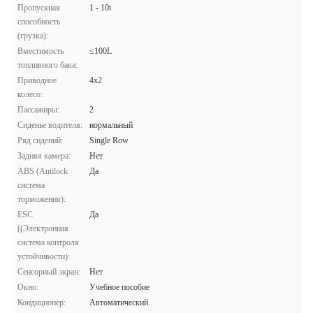
Пропускная
1 - 10t
способность
(грузка):
Вместимость
≤100L
топливного бака:
Приводное
4х2
колесо:
Пассажиры:
2
Сиденье водителя:
нормальный
Ряд сидений:
Single Row
Задняя камера:
Нет
ABS (Antilock
Да
система
торможения):
ESC
Да
((Электронная
система контроля
устойчивости):
Сенсорный экран:
Нет
Окно:
Учебное пособие
Кондиционер:
Автоматический