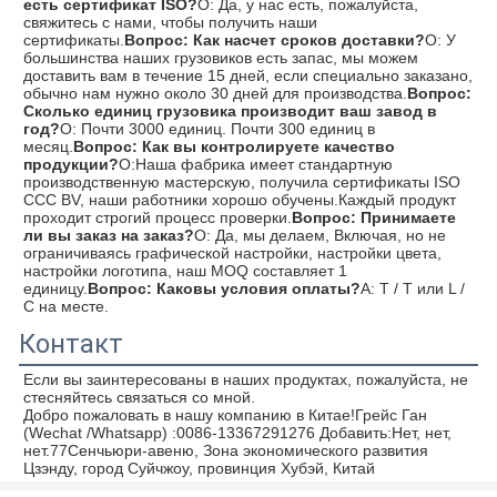
есть сертификат ISO?
О: Да, у нас есть, пожалуйста, 
свяжитесь с нами, чтобы получить наши 
сертификаты.
Вопрос: Как насчет сроков доставки?
О: У 
большинства наших грузовиков есть запас, мы можем 
доставить вам в течение 15 дней, если специально заказано, 
обычно нам нужно около 30 дней для производства.
Вопрос: 
Сколько единиц грузовика производит ваш завод в 
год?
О: Почти 3000 единиц. Почти 300 единиц в 
месяц.
Вопрос: Как вы контролируете качество 
продукции?
О:Наша фабрика имеет стандартную 
производственную мастерскую, получила сертификаты ISO 
CCC BV, наши работники хорошо обучены.Каждый продукт 
проходит строгий процесс проверки.
Вопрос: Принимаете 
ли вы заказ на заказ?
О: Да, мы делаем, Включая, но не 
ограничиваясь графической настройки, настройки цвета, 
настройки логотипа, наш MOQ составляет 1 
единицу.
Вопрос: Каковы условия оплаты?
A: T / T или L / 
C на месте.
Контакт
Если вы заинтересованы в наших продуктах, пожалуйста, не 
стесняйтесь связаться со мной.
Добро пожаловать в нашу компанию в Китае!
Грейс Ган 
(Wechat /Whatsapp) :0086-13367291276 Добавить:
Нет, нет, 
нет.77Сенчьюри-авеню, Зона экономического развития 
Цзэнду, город Суйчжоу, провинция Хубэй, Китай