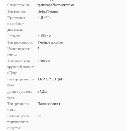
Сегмент рынка:
транспорт Част-нагрузки
Тип топлива:
Нефть/бензин
Пропускная
< 4L="">
способность
двигателя:
Лошади:
< 150 л.с.
Тип трансмиссии:
Учебное пособие
Номер передней
5
смены:
Максимальный
≤500Nm
крутящий момент
((Nm):
Размер грузового
1.65*1.7*3.3 ((M)
бака:
Длина грузового
≤4.2m
бака:
Тип грузового
Плита колонны
танка:
Валовая масса
<>
транспортного
средства: