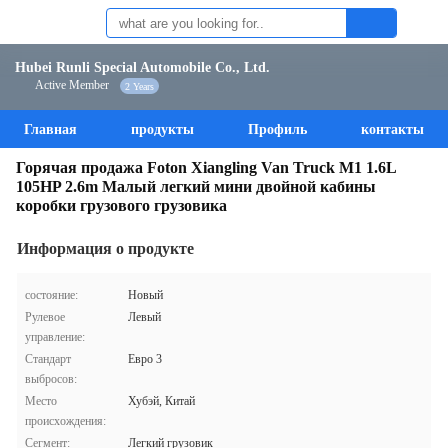
Hubei Runli Special Automobile Co., Ltd.
Active Member
2 Years
Главная
продукты
Профиль
контакты
Горячая продажа Foton Xiangling Van Truck M1 1.6L
105HP 2.6m Малый легкий мини двойной кабины
коробки грузового грузовика
Информация о продукте
состояние:
Новый
Рулевое
Левый
управление:
Стандарт
Евро 3
выбросов:
Место
Хубэй, Китай
происхождения:
Сегмент:
Легкий грузовик