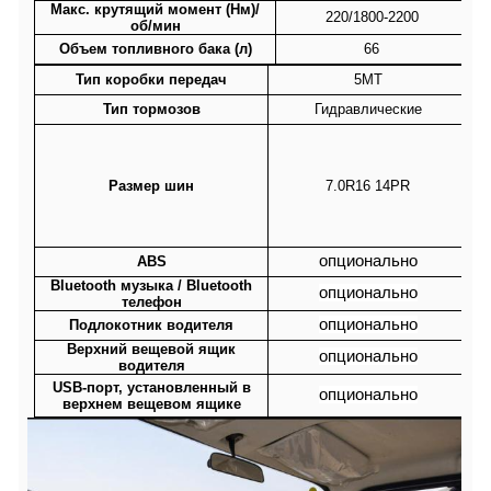
Макс. крутящий момент (Нм)/
220/1800-2200
об/мин
Объем топливного бака (л)
66
Тип коробки передач
5MT
Тип тормозов
Гидравлические
Размер шин
7.0R16 14PR
опционально
ABS
Bluetooth музыка / Bluetooth
опционально
телефон
опционально
Подлокотник водителя
Верхний вещевой ящик
опционально
водителя
USB-порт, установленный в
опционально
верхнем вещевом ящике