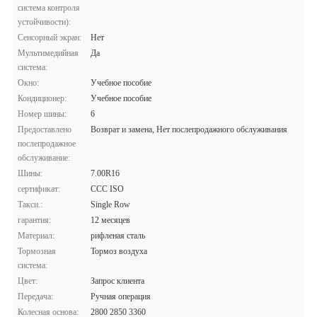
система контроля
устойчивости):
Сенсорный экран:
Нет
Мультимедийная
Да
система:
Окно:
Учебное пособие
Кондиционер:
Учебное пособие
Номер шины:
6
Предоставлено
Возврат и замена, Нет послепродажного обслуживания
послепродажное
обслуживание:
Шины:
7.00R16
сертификат:
CCC ISO
Такси.:
Single Row
гарантия:
12 месяцев
Материал:
рифленая сталь
Тормозная
Тормоз воздуха
система:
Цвет:
Запрос клиента
Передача:
Ручная операция
Колесная основа:
2800 2850 3360