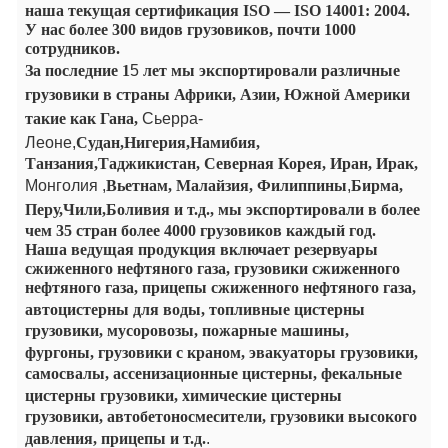
наша текущая сертификация ISO — ISO 14001: 2004.
У нас более 300 видов грузовиков, почти 1000
сотрудников.
За последние 1
5
лет мы экспортировали
различные
грузовики в страны Африки, Азии, Южной Америки
такие как Гана,
Сьерра-
Леоне,
Судан,Нигерия,Намибия,
Танзания,
Таджикистан, Северная Корея, Иран, Ирак,
Монголия ,
Вьетнам, Малайзия,
Филиппины
,
Бирма,
Перу,Чили,
Боливия
и
т.д., мы экспортировали в более
чем 35 стран более 4000 грузовиков каждый год.
Наша ведущая продукция включает резервуары
сжиженного нефтяного газа, грузовики сжиженного
нефтяного газа, прицепы сжиженного нефтяного газа,
автоцистерны для воды, топливные цистерны
грузовики, мусоровозы, пожарные машины,
фургоны, грузовики с краном, эвакуаторы
грузовики,
самосвалы, ассенизационные цистерны, фекальные
цистерны
грузовики, химические цистерны
грузовики, автобетоносмесители, грузовики высокого
давления, прицепы и т.д.
.