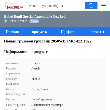
Hubei Runli Special Automobile Co., Ltd.
Active Member
2 Years
Главная
продукты
Профиль
контакты
Новый грузовой грузовик 2850WB JMC 4x2 T822
Информация о продукте
состояние:
Новый
Рулевое
Левый
управление:
Стандарт
Евро 2
выбросов:
Место
Хубэй, Китай
происхождения:
Сегмент:
Легкий грузовик
Сегмент рынка:
Логистический транспорт