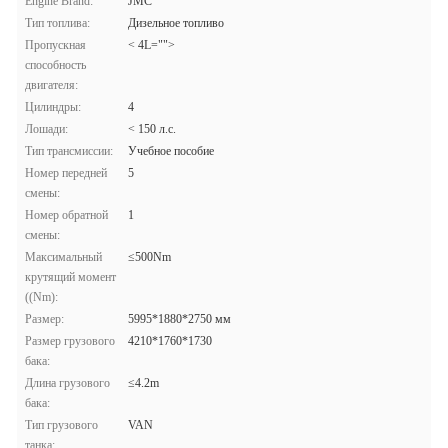
Engine Brand:
JMC
Тип топлива:
Дизельное топливо
Пропускная
< 4L="">
способность
двигателя:
Цилиндры:
4
Лошади:
< 150 л.с.
Тип трансмиссии:
Учебное пособие
Номер передней
5
смены:
Номер обратной
1
смены:
Максимальный
≤500Nm
крутящий момент
((Nm):
Размер:
5995*1880*2750 мм
Размер грузового
4210*1760*1730
бака:
Длина грузового
≤4.2m
бака:
Тип грузового
VAN
танка: