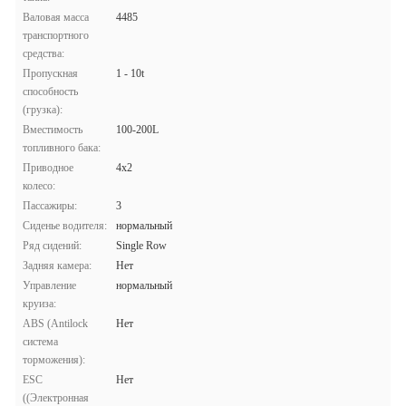
Валовая масса
4485
транспортного
средства:
Пропускная
1 - 10t
способность
(грузка):
Вместимость
100-200L
топливного бака:
Приводное
4х2
колесо:
Пассажиры:
3
Сиденье водителя:
нормальный
Ряд сидений:
Single Row
Задняя камера:
Нет
Управление
нормальный
круиза:
ABS (Antilock
Нет
система
торможения):
ESC
Нет
((Электронная