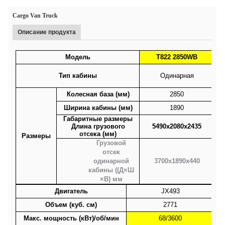
Cargo Van Truck
Описание продукта
Модель
T822 2850WB
Тип кабины
Одинарная
Колесная база (мм)
2850
Ширина кабины (мм)
1890
Габаритные размеры
Длина грузового
5490x2080x2435
отсека (мм)
Размеры
Грузовой
отсек
одинарной
3700x1890x440
кабины (
(Д×Ш
×В)
мм
Двигатель
JX493
Объем (куб. см)
2771
Макс. мощность (кВт)/об/мин
68/3600