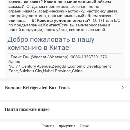
заказы на заказ? Каков ваш минимальный объем 
заказа?
  О: Да, мы принимаем, включая, но не 
ограничиваясь, графическую настройку, настройку цвета, 
настройку логотипа, наш минимальный объем заказа - 1 
единица.     
В: Каковы условия оплаты?
  О: T/T или L/C 
по предъявлении.
Контакт
Если вы заинтересованы в 
нашей продукции, пожалуйста, свяжитесь со мной.
Добро пожаловать в нашу
компанию в Китае!
  Грейс Ган (Wechat /Whatsapp) :0086-13367291276  
Адрес:
NO.77,Century Avenue,Zengdu Economic Development 
Zone,Suizhou City,Hubei Province,China
Больше Refrigerated Box Truck
Найти похожие видео
Главная
продукты
О нас