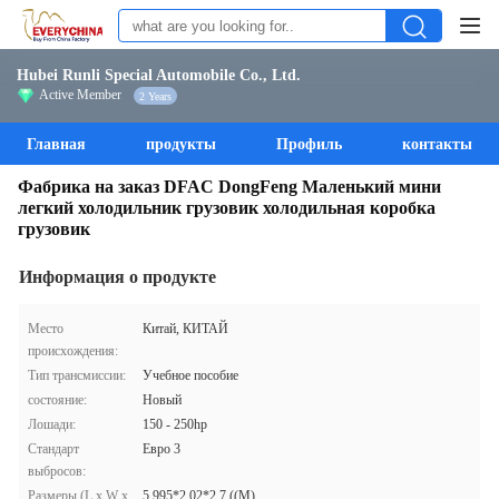
Hubei Runli Special Automobile Co., Ltd.
Active Member
2 Years
Главная
продукты
Профиль
контакты
Фабрика на заказ DFAC DongFeng Маленький мини
легкий холодильник грузовик холодильная коробка
грузовик
Информация о продукте
Место
Китай, КИТАЙ
происхождения:
Тип трансмиссии:
Учебное пособие
состояние:
Новый
Лошади:
150 - 250hp
Стандарт
Евро 3
выбросов:
Размеры (L x W x
5.995*2.02*2.7 ((M)