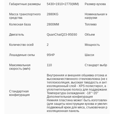
Габаритные размеры
5430×1910×2770(MM)
Размер кузова
Масса транспортного
2880KG
Номинальная масс
средства
нагрузки
Колесная база
2800MM
Топливо
Двигатель
QuanChaiQ23-95E60
Объем
Количество осей
2
Мощность
Лошадиные силы
95HP
Шасси
Максимальная
110
Стандарт выбросов
скорость (км/ч)
Внутренняя и внешняя обшивка отсека изгот
высококачественного стекловолокна (не впит
теплоизоляция, высокая твердость и антиоки
изоляционный слой - XPS полистирол, а задн
уплотнительную полосу для поддержания гер
Стандартная
Температура охлаждения: -18°~20°
конфигурация
Дополнительная конфигурация
Нижняя пластина может быть изготовлена из
(для защиты конструкции кузова и увеличения
подвижный крюк для мяса, стыковочная рейка
изоляционная панель