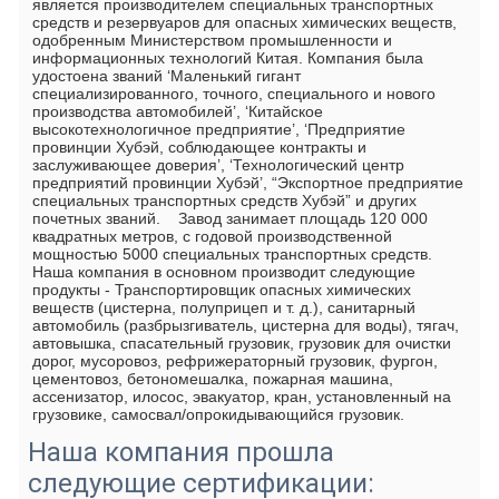
является производителем специальных транспортных 
средств и резервуаров для опасных химических веществ, 
одобренным Министерством промышленности и 
информационных технологий Китая. Компания была 
удостоена званий ‘Маленький гигант 
специализированного, точного, специального и нового 
производства автомобилей’, ‘Китайское 
высокотехнологичное предприятие’, ‘Предприятие 
провинции Хубэй, соблюдающее контракты и 
заслуживающее доверия’, ‘Технологический центр 
предприятий провинции Хубэй’, “Экспортное предприятие 
специальных транспортных средств Хубэй” и других 
почетных званий.    Завод занимает площадь 120 000 
квадратных метров, с годовой производственной 
мощностью 5000 специальных транспортных средств. 
Наша компания в основном производит следующие 
продукты - Транспортировщик опасных химических 
веществ (цистерна, полуприцеп и т. д.), санитарный 
автомобиль (разбрызгиватель, цистерна для воды), тягач, 
автовышка, спасательный грузовик, грузовик для очистки 
дорог, мусоровоз, рефрижераторный грузовик, фургон, 
цементовоз, бетономешалка, пожарная машина, 
ассенизатор, илосос, эвакуатор, кран, установленный на 
грузовике, самосвал/опрокидывающийся грузовик.
Наша компания прошла
следующие сертификации: