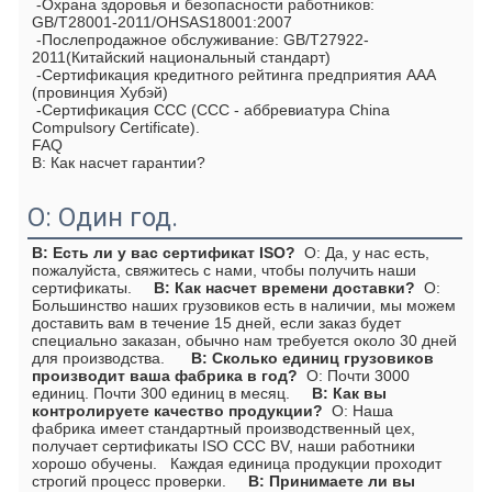
 -Охрана здоровья и безопасности работников: 
GB/T28001-2011/OHSAS18001:2007
 -Послепродажное обслуживание: GB/T27922-
2011(Китайский национальный стандарт)
 -Сертификация кредитного рейтинга предприятия AAA 
(провинция Хубэй)
 -Сертификация CCC (CCC - аббревиатура China 
Compulsory Certificate).
FAQ
В: Как насчет гарантии?
О: Один год.
В: Есть ли у вас сертификат ISO?
  О: Да, у нас есть, 
пожалуйста, свяжитесь с нами, чтобы получить наши 
сертификаты.     
В: Как насчет времени доставки?
  О: 
Большинство наших грузовиков есть в наличии, мы можем 
доставить вам в течение 15 дней, если заказ будет 
специально заказан, обычно нам требуется около 30 дней 
для производства.      
В: Сколько единиц грузовиков 
производит ваша фабрика в год?
  О: Почти 3000 
единиц. Почти 300 единиц в месяц.     
В: Как вы 
контролируете качество продукции?
  О: Наша 
фабрика имеет стандартный производственный цех, 
получает сертификаты ISO CCC BV, наши работники 
хорошо обучены.   Каждая единица продукции проходит 
строгий процесс проверки.     
В: Принимаете ли вы 