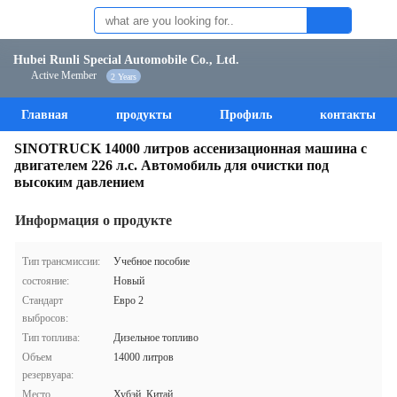
Hubei Runli Special Automobile Co., Ltd.
Active Member
2 Years
Главная
продукты
Профиль
контакты
SINOTRUCK 14000 литров ассенизационная машина с
двигателем 226 л.с. Автомобиль для очистки под
высоким давлением
Информация о продукте
Тип трансмиссии:
Учебное пособие
состояние:
Новый
Стандарт
Евро 2
выбросов:
Тип топлива:
Дизельное топливо
Объем
14000 литров
резервуара:
Место
Хубэй, Китай