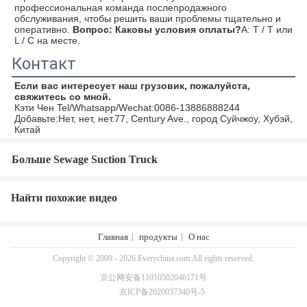
профессиональная команда послепродажного 
обслуживания, чтобы решить ваши проблемы тщательно и 
оперативно.
Вопрос: Каковы условия оплаты?
A: T / T или 
L / C на месте.
Контакт
Если вас интересует наш грузовик, пожалуйста, 
свяжитесь со мной.
Кэти Чен Tel/Whatsapp/Wechat:0086-13886888244
Добавьте:
Нет, нет, нет.77, Century Ave., город Суйчжоу, Хубэй
, 
Китай
Больше Sewage Suction Truck
Найти похожие видео
Главная
продукты
О нас
Copyright © 2009 - 2026 Everychina.com.All rights reserved.
京公网安备11010502046171号
京ICP备2020037340号-5