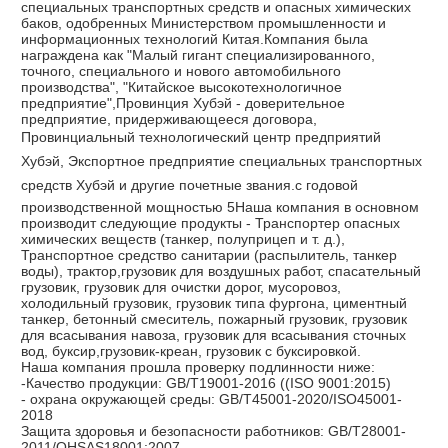
специальных транспортных средств и опасных химических 
баков, одобренных Министерством промышленности и 
информационных технологий Китая.Компания была 
награждена как "Малый гигант специализированного, 
точного, специального и нового автомобильного 
производства", "Китайское высокотехнологичное 
предприятие",Провинция Хубэй - доверительное 
предприятие, придерживающееся договора, 
Провинциальный технологический центр предприятий 
Хубэй, Экспортное предприятие специальных транспортных 
средств Хубэй и другие почетные звания.с годовой 
производственной мощностью 5Наша компания в основном 
производит следующие продукты - Транспортер опасных 
химических веществ (танкер, полуприцеп и т. д.), 
Транспортное средство санитарии (распылитель, танкер 
воды), трактор,грузовик для воздушных работ, спасательный 
грузовик, грузовик для очистки дорог, мусоровоз, 
холодильный грузовик, грузовик типа фургона, циментный 
танкер, бетонный смеситель, пожарный грузовик, грузовик 
для всасывания навоза, грузовик для всасывания сточных 
вод, буксир,грузовик-креан, грузовик с буксировкой.
Наша компания прошла проверку подлинности ниже:
-Качество продукции: GB/T19001-2016 ((ISO 9001:2015)
- охрана окружающей среды: GB/T45001-2020/ISO45001-
2018
Защита здоровья и безопасности работников: GB/T28001-
2011/OHSAS18001:2007