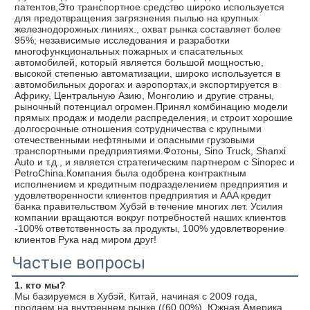
патентов,Это транспортное средство широко используется 
для предотвращения загрязнения пылью на крупных 
железнодорожных линиях., охват рынка составляет более 
95%; независимые исследования и разработки 
многофункциональных пожарных и спасательных 
автомобилей, который является большой мощностью, 
высокой степенью автоматизации, широко используется в 
автомобильных дорогах и аэропортах,и экспортируется в 
Африку, Центральную Азию, Монголию и другие страны, 
рыночный потенциал огромен.Принял комбинацию модели 
прямых продаж и модели распределения, и строит хорошие 
долгосрочные отношения сотрудничества с крупными 
отечественными нефтяными и опасными грузовыми 
транспортными предприятиями.Фотоны, Sino Truck, Shanxi 
Auto и т.д., и является стратегическим партнером с Sinopec и 
PetroChina.Компания была одобрена контрактным 
исполнением и кредитным подразделением предприятия и 
удовлетворенности клиентов предприятия и AAA кредит 
банка правительством Хубэй в течение многих лет. Усилия 
компании вращаются вокруг потребностей наших клиентов 
-100% ответственность за продукты, 100% удовлетворение 
клиентов Рука над миром друг!
Частые вопросы
1. кто мы?
Мы базируемся в Хубэй, Китай, начиная с 2009 года, 
продаем на внутреннем рынке ((60.00%), Южная Америка 