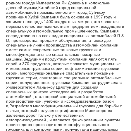
родном городе Императора Ян Дракона и колокольни 
древней музыки,Китайский город специальной 
автомобильной промышленности--- город Суйчжоу 
провинция ХубэйКомпания была основана в 1997 году и 
занимает площадь 1400 квадратных метров, что является 
первым отечественным частным предприятием, входящим в 
специальную автомобильную промышленность.Компания 
сосредоточена на всех видах специальных автомобилей R & 
D, производства, продаж и обслуживания, а также две 
специальные линии производства автомобилей компании 
имеет самые современные танковые грузовики и 
многофункциональные спасательные пожарные 
машины.Ведущими продуктами компании являются пять 
серий и 370 продуктов., которые являются муниципальные 
инженерные грузовики серии, нефтехимические грузовики 
серии, многофункциональные спасательные пожарные 
грузовики серии, санитарные специальные автомобильные 
серии, полуприцепные грузовики.Компания сотрудничала с 
Университетом Ланьчжоу Цзяотун для создания 
специальных центров исследований и разработок 
автомобилей., стал первой специальной автомобильной 
производственной, учебной и исследовательской базой 
в,Разработал многофункциональный грузовик для борьбы с 
пылью, который получил сертификацию Министерства 
железных дорог только у отечественных 
автопроизводителей., и является фиксированным пунктом 
производства производителя многофункционального 
грузовика для контроля пыли, получил ряд национальных 