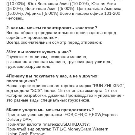
((10.00%), Юго-Восточная Азия ((10.00%), Южная Азия 
((5.00%), Восточная Азия ((5.00%), Центральная Америка 
((5.00%), Африка ((5.00%).Всего в нашем офисе 101-200 
человек..
2. как мы можем гарантировать качество?
Всегда образец предварительного производства перед 
серийным производством;
Всегда окончательный осмотр перед отправкой;
3Что вы можете купить у нас?
Грузовик с топливом, пожарная машина, 
высокопоставленная машина, грузовик-разрушитель, 
грузовик-разрушитель
4Почему вы покупаете у нас, а не у других 
поставщиков?
Наша зарегистрированная торговая марка "RUN ZHI XING", 
код модели "SCS". Более 15 лет опыта экспорта. 17 лет 
истории разработки, дизайна,Производство и управление - 
это разные виды специальных грузовиков..
5Какие услуги мы можем предоставить?
Принятые условия доставки: FOB,CFR,CIF,EXW,Express 
Delivery,DAF;
Принятая валюта платежа:USD,HKD,CNY;
Принятый вид оплаты: T/T,L/C,MoneyGram,Western 
Union,Cash,Escrow;