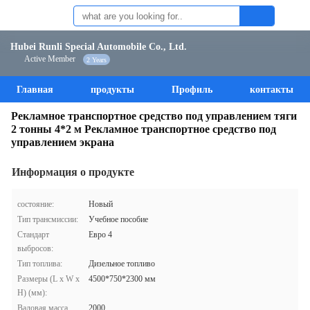
Hubei Runli Special Automobile Co., Ltd.
Active Member
2 Years
Главная
продукты
Профиль
контакты
Рекламное транспортное средство под управлением тяги
2 тонны 4*2 м Рекламное транспортное средство под
управлением экрана
Информация о продукте
состояние:
Новый
Тип трансмиссии:
Учебное пособие
Стандарт
Евро 4
выбросов:
Тип топлива:
Дизельное топливо
Размеры (L x W x
4500*750*2300 мм
H) (мм):
Валовая масса
2000