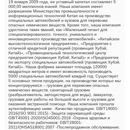
19 января 2009 года, ее уставный капитал составляет 5 
000,00 миллионов юаней. Наша компания имеет 
разрешение Министерства промышленности и 
информационных технологий Китая на производство 
специальных автомобилей и кузовов для перевозки 
опасных химических веществ. Кроме того, наша компания 
удостоена таких званий, как «Маленький гигант для 
специализированного, точного, уникального и 
инновационного производства автомобилей», «Китайское 
высокотехнологичное предприятие», «Предприятие с 
отличной кредитной репутацией (провинция Хубэй, 
Китай)», «Провинциальный технологический центр 
предприятия (провинция Хубэй, Китай)» и «Предприятие 
по экспорту специальных автомобилей (провинция Хубэй, 
Китай)». Наша фабрика занимает площадь 120000 
квадратных метров и имеет возможность производить 
5000 специальных автомобилей каждый год. Существует 
5 основных типов продукции, на производстве которых мы 
концентрируемся – грузовик для перевозки опасных 
химических веществ, санитарный грузовик 
(разбрызгиватель, автоцистерна для воды), эвакуатор, 
грузовик для работы на большой высоте и грузовик для 
оказания экстренной помощи. Наша компания прошла 
аутентификацию ниже: -Качество продукции: GB/T19001-
2016(ISO 9001:2015) -Защита окружающей среды: 
GB/T45001-2020/ISO45001-2018 -Охрана здоровья и 
безопасности работников: GB/T28001-
2011/OHSAS18001:2007 -Послепродажное обслуживание: 