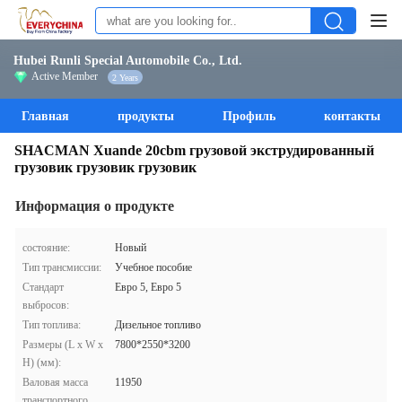
Hubei Runli Special Automobile Co., Ltd.
Active Member
2 Years
Главная
продукты
Профиль
контакты
SHACMAN Xuande 20cbm грузовой экструдированный
грузовик грузовик грузовик
Информация о продукте
состояние:
Новый
Тип трансмиссии:
Учебное пособие
Стандарт
Евро 5, Евро 5
выбросов:
Тип топлива:
Дизельное топливо
Размеры (L x W x
7800*2550*3200
H) (мм):
Валовая масса
11950
транспортного