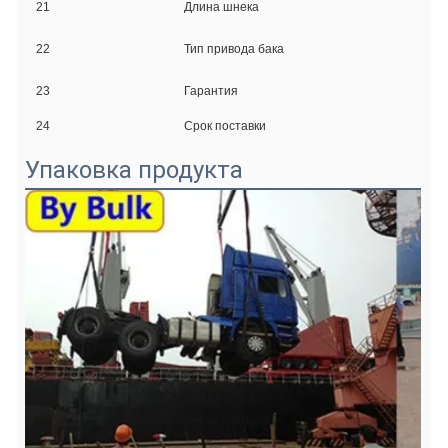
21
Длина шнека
Обыч
Гидр
22
Тип привода бака
авто
Обсл
23
Гарантия
В те
В те
24
Срок поставки
депо
Упаковка продукта