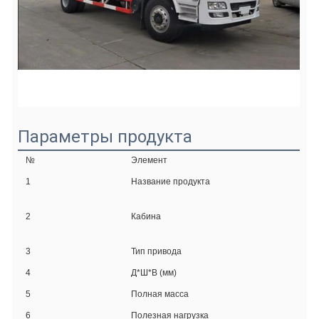
Параметры продукта
№
Элемент
Дан
1
Название продукта
Груз
Каби
ручн
2
Кабина
элек
руле
3
Тип привода
4x2 
4
Д*Ш*В (мм)
7800
5
Полная масса
1195
6
Полезная нагрузка
1110