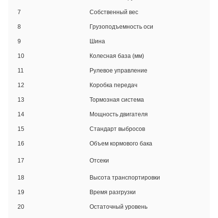
7
Собственный вес
5770
8
Грузоподъемность оси
Пере
9
Шина
8.00
10
Колесная база (мм)
500
11
Рулевое управление
Гидр
12
Коробка передач
Меха
13
Тормозная система
Пнев
14
Мощность двигателя
Cumm
15
Стандарт выбросов
Евро
16
Объем кормового бака
12 м
5 не
17
Отсеки
кажд
18
Высота транспортировки
Боле
19
Время разгрузки
800-
20
Остаточный уровень
Мен