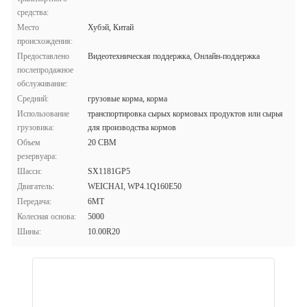
средства:
Место
Хубэй, Китай
происхождения:
Предоставлено
Видеотехническая поддержка, Онлайн-поддержка
послепродажное
обслуживание:
Средний:
грузовые корма, корма
Использование
транспортировка сырых кормовых продуктов или сырья
грузовика:
для производства кормов
Объем
20 CBM
резервуара:
Шасси:
SX1181GP5
Двигатель:
WEICHAI, WP4.1Q160E50
Передача:
6MT
Колесная основа:
5000
Шины:
10.00R20