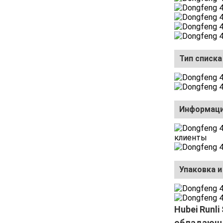
Тип списка
Информаци
клиенты
Упаковка и
Hubei Runl
обладающи