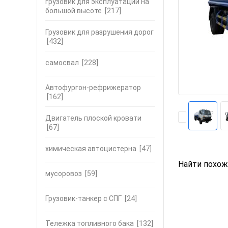
грузовик для эксплуатации на
большой высоте
[217]
Грузовик для разрушения дорог
[432]
самосвал
[228]
Автофургон-рефрижератор
[162]
Двигатель плоской кровати
[67]
химическая автоцистерна
[47]
Найти похож
мусоровоз
[59]
Грузовик-танкер с СПГ
[24]
Тележка топливного бака
[132]