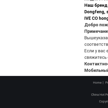
Наш бренд 
Dongfeng, 
IVE CO hong
Добро пожа
Примечани
Вышеуказан
соответств
Если у вас
свяжитесь 
Контактное
Мобильный
Home
P
China Hot P
Copyri