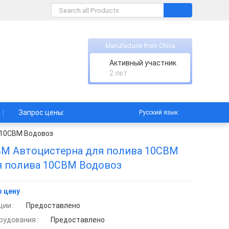
Manufacturer from China
Активный участник
2 лет
Запрос цены:
Русский язык
 10CBM Водовоз
CBM Автоцистерна для полива 10CBM
я полива 10CBM Водовоз
 цену
ии :
Предоставлено
рудования :
Предоставлено