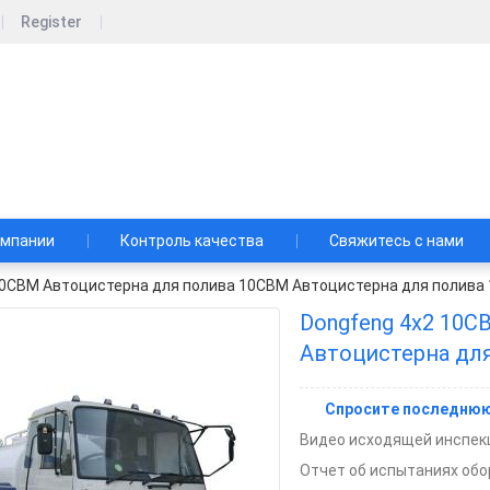
Register
pecial Automobile Co., Ltd.
л Автомобиль Ко., Лтд.
омпании
Контроль качества
Свяжитесь с нами
10CBM Автоцистерна для полива 10CBM Автоцистерна для полива
Dongfeng 4x2 10
Автоцистерна дл
Спросите последнюю
Видео исходящей инспекц
Отчет об испытаниях обо