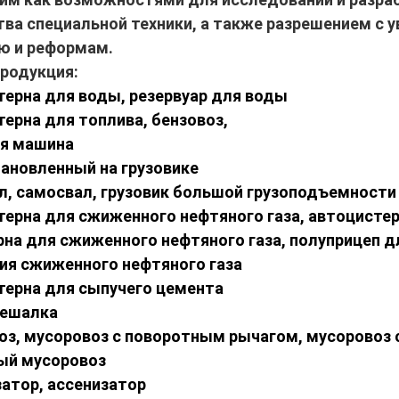
ва специальной техники, а также разрешением с
ю и реформам.
родукция:
терна для воды, резервуар для воды
терна для топлива, бензовоз,
ая машина
становленный на грузовике
л, самосвал, грузовик большой грузоподъемности
терна для сжиженного нефтяного газа, автоцисте
на для сжиженного нефтяного газа, полуприцеп д
ия сжиженного нефтяного газа
терна для сыпучего цемента
мешалка
оз, мусоровоз с поворотным рычагом, мусоровоз 
ый мусоровоз
затор, ассенизатор