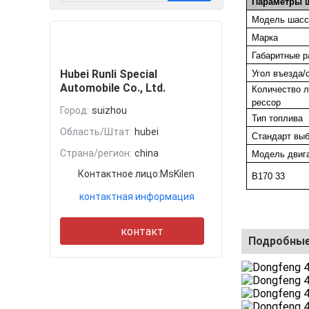
Параметры 
Модель шасс
контакт
Марка
Габаритные 
Hubei Runli Special
Угол въезда/с
Automobile Co., Ltd.
Количество л
рессор
Город:
suizhou
Тип топлива
Область/Штат:
hubei
Стандарт вы
Страна/регион:
china
Модель двиг
Контактное лицо:
MsKilen
B170 33
контактная информация
контакт
Подробные