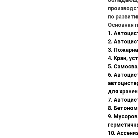
производст
по развити
Основная п
1. Автоцис
2. Автоцис
3. Пожарн
4. Кран, у
5. Самосва
6. Автоцис
автоцистер
для хранен
7. Автоцис
8. Бетоно
9. Мусоров
герметичн
10. Ассени