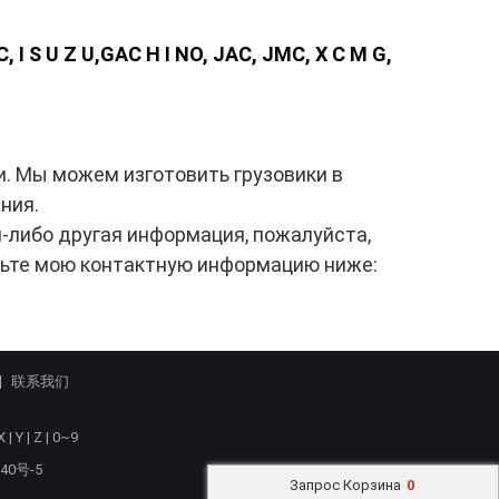
I S U Z U,GAC H I NO, JAC, JMC, X C M G,
. Мы можем изготовить грузовики в
ния.
я-либо другая информация, пожалуйста,
ерьте мою контактную информацию ниже:
联系我们
X
|
Y
|
Z
|
0~9
40号-5
Запрос Корзина
0