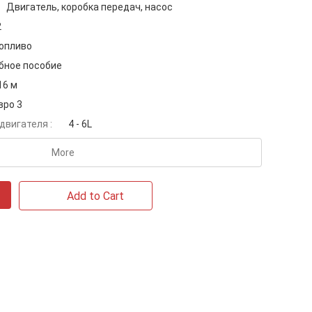
Двигатель, коробка передач, насос
2
опливо
бное пособие
16 м
вро 3
двигателя :
4 - 6L
More
Add to Cart