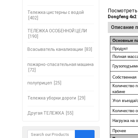
Посмотреть 
Тележка цистерны с водой
Dongfeng 4x2
[402]
Описание 
ТЕЛЕЖКА ОСОБЕННОЙ ЦЕЛИ
[190]
Основные п
Продукт
Всасыватель канализации
[83]
Полная масса
пожарно-спасательная машина
Грузоподъемн
[72]
Собственная 
полуприцеп
[25]
Количество п
кабине
Тележка уборки дороги
[29]
Угол въезда/с
Количество о
Другая ТЕЛЕЖКА
[55]
Нагрузка на о
Прочее