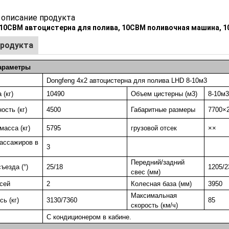
описание продукта
 10CBM автоцистерна для полива, 10CBM поливочная машина, 
продукта
араметры
Dongfeng 4x2 автоцистерна для полива LHD 8-10м3
 (кг)
10490
Объем цистерны (м3)
8-10м3
ость (кг)
4500
Габаритные размеры
7700×
масса (кг)
5795
грузовой отсек
××
ассажиров в
3
Передний/задний
ъезда (°)
25/18
1205/2
свес (мм)
сей
2
Колесная база (мм)
3950
Максимальная
сь (кг)
3130/7360
85
скорость (км/ч)
С кондиционером в кабине.