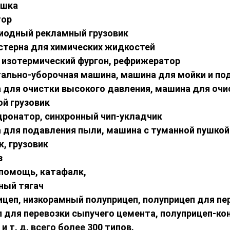
ышка
тор
диодный рекламный грузовик
стерна для химических жидкостей
, изотермический фургон, рефрижератор
тально-уборочная машина
, машина для мойки и п
 для очистки высокого давления, машина для очи
ой грузовик
дронатор, синхронный чип-укладчик
 для подавления пыли, машина с туманной пушкой
к, грузовик
з
 помощь, катафалк,
ный тягач
ицеп, низкорамный полуприцеп, полуприцеп для пе
 для перевозки сыпучего цемента, полуприцеп-ко
и т. д. всего более 300 типов.