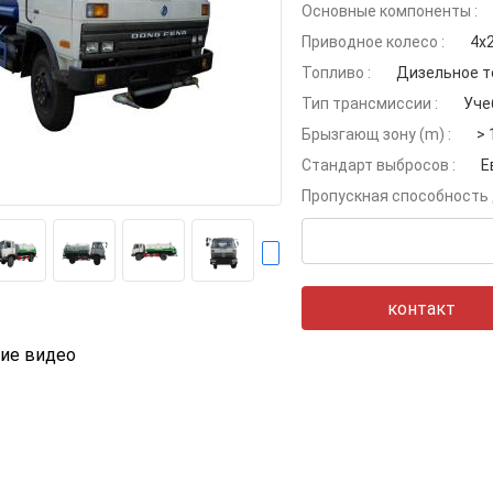
Основные компоненты :
Приводное колесо :
4х
Топливо :
Дизельное т
Тип трансмиссии :
Уче
Брызгающ зону (m) :
> 
Стандарт выбросов :
Е
Пропускная способность 
контакт
ие видео