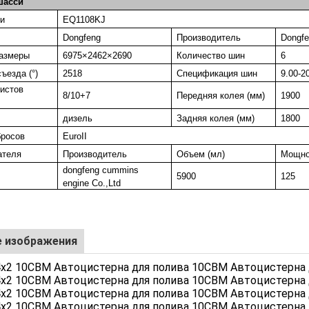
шасси
и
EQ1108KJ
Dongfeng
Производитель
Dongfe
размеры
6975×2462×2690
Количество шин
6
ъезда (°)
2518
Спецификация шин
9.00-2
истов
8/10+7
Передняя колея (мм)
1900
дизель
Задняя колея (мм)
1800
бросов
EuroII
ателя
Производитель
Объем (мл)
Мощно
dongfeng cummins
5900
125
engine Co.,Ltd
 изображения