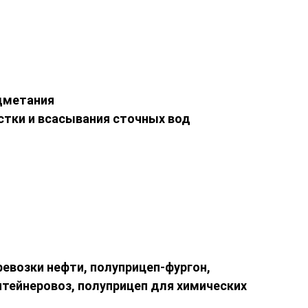
одметания
стки и всасывания сточных вод
ревозки нефти, полуприцеп-фургон,
нтейнеровоз, полуприцеп для химических