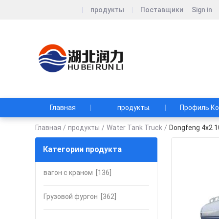
продукты
Поставщики
Sign in
Hubei Runli S
Хубэй Рунли Спешиа
Главная
продукты.
Профиль К
Главная
/
продукты
/
Water Tank Truck
/
Dongfeng 4x2 
Категории продукта
вагон с краном
[136]
Грузовой фургон
[362]