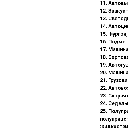
11. Автов
12. Эвакуа
13. Свето
14. Автоци
15. Фургон
16. Подме
17. Машина
18. Бортов
19. Автогу
20. Машина
21. Грузови
22. Автово
23. Скорая
24. Седель
25. Полупр
полуприцеп
жидкостей 