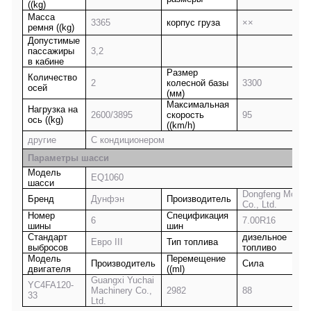
((kg)
Масса
3365
корпус груза
××
ремня ((kg)
Допустимые
пассажиры
3,2
в кабине
Размер
Количество
2
колесной базы
3300
осей
(мм)
Максимальная
Нагрузка на
2600/3895
скорость
95
ось ((kg)
((km/h)
другие
С кондиционером
Параметры шасси
Модель
EQ1060
шасси
Dongfeng Motors
Бренд
Дунфэн
Производитель
Co., Ltd.
Номер
Спецификация
6
7.00R16
шины
шин
Стандарт
дизельное
Евро III
Тип топлива
выбросов
топливо
Модель
Перемещение
Производитель
Сила
двигателя
((ml)
Guangxi Yuchai
YC4FA120-
Machinery Co.,
2982
88
33
Ltd.