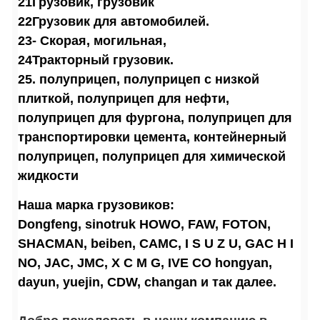
21Грузовик, грузовик
22Грузовик для автомобилей.
23- Скорая, могильная,
24Тракторный грузовик.
25. полуприцеп, полуприцеп с низкой
плиткой, полуприцеп для нефти,
полуприцеп для фургона, полуприцеп для
транспортировки цемента, контейнерный
полуприцеп, полуприцеп для химической
жидкости
Наша марка грузовиков:
Dongfeng, sinotruk HOWO, FAW, FOTON,
SHACMAN, beiben, CAMC, I S U Z U, GAC H I
NO, JAC, JMC, X C M G, IVE CO hongyan,
dayun, yuejin, CDW, changan и так далее.