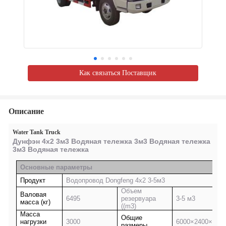
Как связаться Поставщик
Описание
Water Tank Truck
Дунфэн 4х2 3м3 Водяная тележка 3м3 Водяная тележка
3м3 Водяная тележка
Основные параметры
Продукт
Водопровод Dongfeng 4x2 3-5м3
Объем
Валовая
6495
резервуара
3-5 м3
масса (кг)
((m3)
Масса
Общие
нагрузки
3000
6000×2400×300
размеры