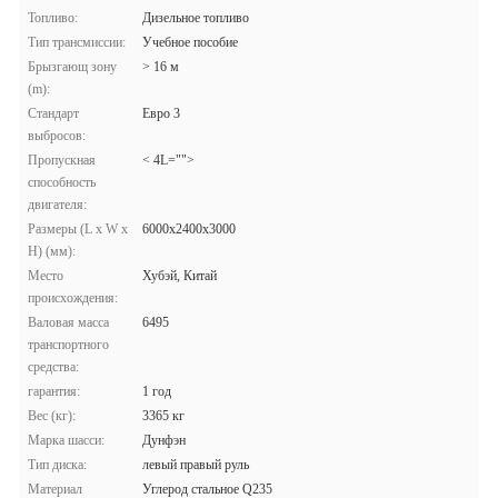
Топливо:
Дизельное топливо
Тип трансмиссии:
Учебное пособие
Брызгающ зону
> 16 м
(m):
Стандарт
Евро 3
выбросов:
Пропускная
< 4L="">
способность
двигателя:
Размеры (L x W x
6000x2400x3000
H) (мм):
Место
Хубэй, Китай
происхождения:
Валовая масса
6495
транспортного
средства:
гарантия:
1 год
Вес (кг):
3365 кг
Марка шасси:
Дунфэн
Тип диска:
левый правый руль
Материал
Углерод стальное Q235