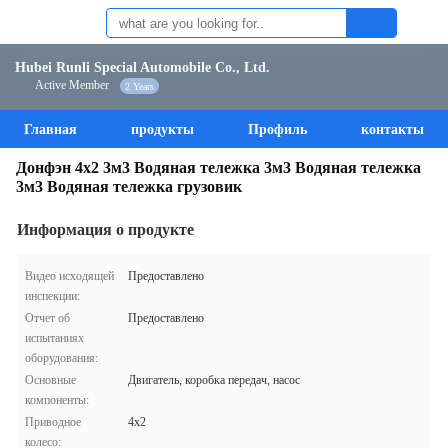
Hubei Runli Special Automobile Co., Ltd.
Active Member
2 Years
Главная
продукты
Профиль
контакты
Донфэн 4х2 3м3 Водяная тележка 3м3 Водяная тележка
3м3 Водяная тележка грузовик
Информация о продукте
Видео исходящей
Предоставлено
инспекции:
Отчет об
Предоставлено
испытаниях
оборудования:
Основные
Двигатель, коробка передач, насос
компоненты:
Приводное
4х2
колесо: