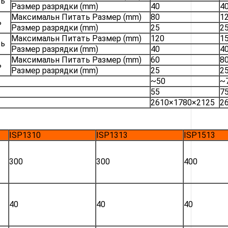
ть
Размер разрядки (mm)
40
4
Максимальн Питать Размер (mm)
80
1
ь
Размер разрядки (mm)
25
2
Максимальн Питать Размер (mm)
120
1
ть
Размер разрядки (mm)
40
4
Максимальн Питать Размер (mm)
60
8
ь
Размер разрядки (mm)
25
2
~50
~
55
7
2610×1780×2125
2
ISP1310
ISP1313
ISP1513
300
300
400
40
40
40