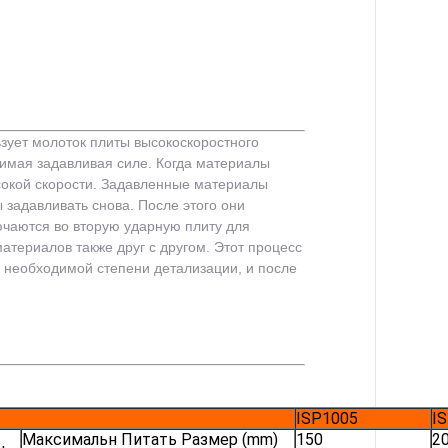
зует молоток плиты высокоскоростного
имая задавливая силе. Когда материалы
сокой скорости. Задавленные материалы
 задавливать снова. После этого они
ючаются во вторую ударную плиту для
атериалов также друг с другом. Этот процесс
к необходимой степени детализации, и после
ISP1005
I
Максимальн Питать Размер (mm)
150
2