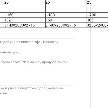
25
25
25
~150
~180
~200
132
160
185
3140×2080×2715
3140×2330×2715
3235×2400
которая увеличивает эффективность.
ньшить цену.
нтролировать. Форма шоу продукта как тип
ка и утеса в индустрии дорог, железных
алее.