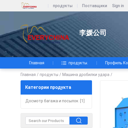
продукты
Поставщики
Sign in
李媛公司
Главная
продукты.
Профиль К
Главная
/
продукты
/
Машина дробилки удара
/
Категории продукта
Досмотр багажа и посылок
[1]