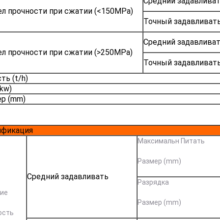
Средний задавлива
л прочности при сжатии (<150MPa)
Точный задавливат
Средний задавлива
л прочности при сжатии (>250MPa)
Точный задавливат
ть (t/h)
(kw)
р (mm)
ификация
Максимальн Питать
Размер (mm)
Средний задавливать
Разрядка
ие
Размер (mm)
ость