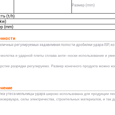
Размер (mm)
ть (t/h)
(kw)
р (mm)
енности
зличных регулируемых задавливая полости дробилки удара ISP, 
т молотка и ударной плиты сплава анти--носки использование и уме
ерстие разрядки регулируемо. Размер конечного продукта можно ко
енение
ка утеса мельницы удара
широко использована для продукции пес
 резервуара, силы электричества, строительных материалов, и так д