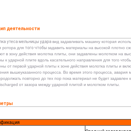
ип деятельности
ка утеса мельницы удара
вид задавливать машину которая исполь
 ротора для
того чтобы
задавить материалы на высокой плотно сж
ют в зону действия молотка плиты, они задавлены молотком на вы
ы к ударной плите вдоль касательного направления для того чтобы
ены от первой ударной плиты к зоне действия молотка плиты и вкл
ения вышеуказанного процесса. Во время этого процесса, авария м
продолжать повторно до тех пор пока материал не будет задавлен 
discharged от зазора между ударной плитой и молотком плиты.
метры
ификация