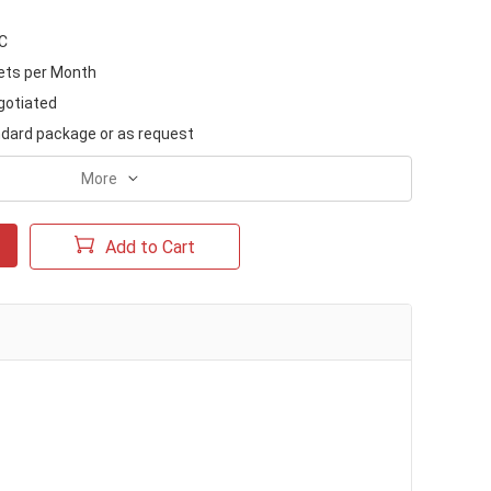
/C
ets per Month
gotiated
dard package or as request
More
Add to Cart