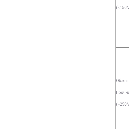
(<150
Обжат
Прочн
(>250