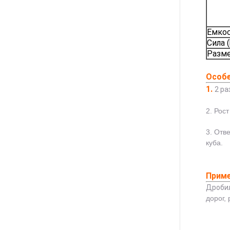
Емкос
Сила 
Разме
Особ
1.
2 ра
2. Рос
3. Отв
куба.
Прим
Дробил
дорог,