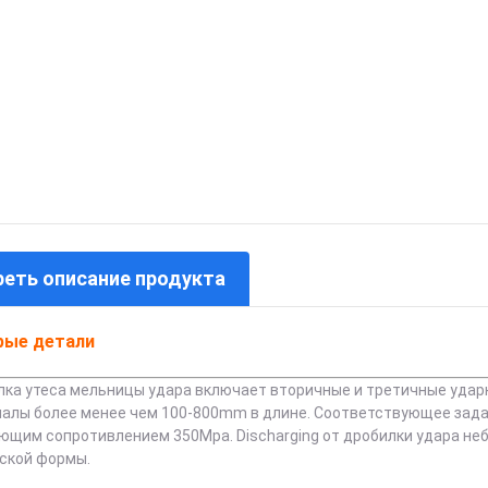
еть описание продукта
рые детали
ка утеса мельницы удара включает вторичные и третичные удар
алы более менее чем 100-800mm в длине. Соответствующее зад
щим сопротивлением 350Mpa. Discharging от дробилки удара не
ской формы.