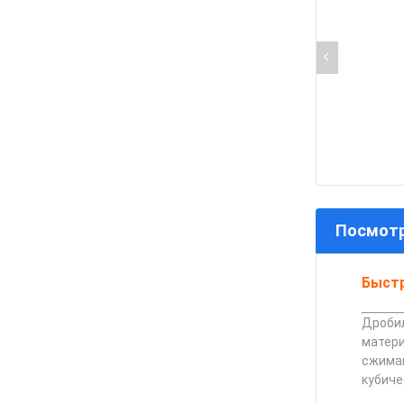
Посмотр
Быст
Дробил
матери
сжимаю
кубиче