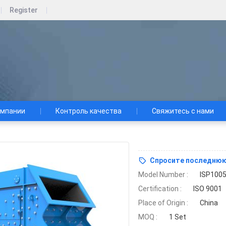
Register
омпании
Контроль качества
Свяжитесь с нами
Спросите последнюю
Model Number :
ISP100
Certification :
ISO 9001
Place of Origin :
China
MOQ :
1 Set