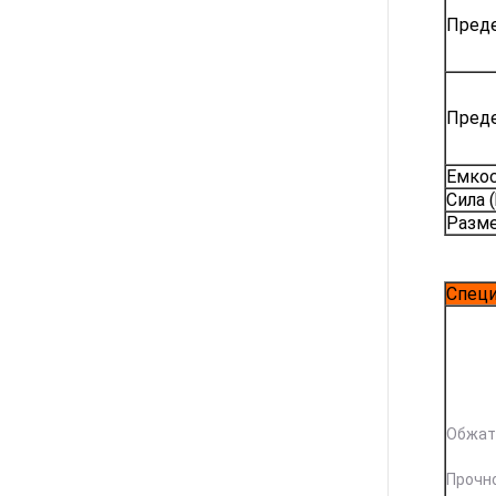
Преде
Преде
Емкос
Сила 
Разме
Спец
Обжат
Прочн