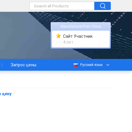
Manufacturer from China
Сайт Участник
4 лет
Запрос цены:
Русский язык
 цену
5