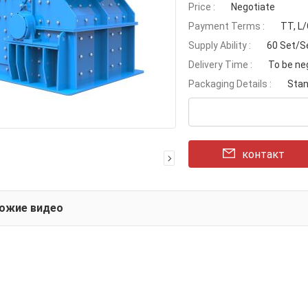
Price :
Negotiate
Payment Terms :
TT, L
Supply Ability :
60 Set/S
Delivery Time :
To be ne
Packaging Details :
Stan
контакт
хожие видео