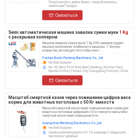
Tongchuanghui, район Baoan, город Шэньчжэнь,
провинция Гуандун
Связаться
Semi автоматическая машина завалки сумки муки
1 Kg
с раскрывая хоппером
Машина завалки сумки муки 1 Kg 500 граммов пудрит
машину заполнения Особенность машины: 1. Хоппер
отверстия, легкий для того чтобы очист......
Foshan Boshi Packing Machinery Co., Ltd.
Verified Supplier
No. 60, West Third Ring Road, Xiaotang, Shishan Town,
Nanhai District, Foshan City, Guangdong Province, China
Связаться
Масштаб смертной казни через повешение цифров веса
корма для животных поголовья с 50 Кг емкости
Масштаб смертной казни через повешение веса корма для
животных поголовья цифровой с 50 кг емкости масштабы
смертной казни через повешение Х-се......
Guangzhou Weiheng Electronics Co.,Ltd.
Verified Supplier
промышленная дорога НО.10, команда 2 продукций,
чангяолинг деревня