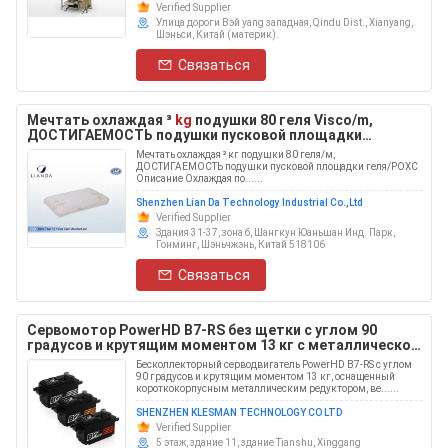
Verified Supplier
Улица дороги Вэй yang западная, Qindu Dist., Xianyang,
Шэньси, Китай (материк).
Связаться
Мечтать охлаждая ³
kg
подушки 80 геля Visco/m,
ДОСТИГАЕМОСТЬ подушки пусковой площадки
геля/ROHS
Мечтать охлаждая ³ кг подушки 80 геля/м,
ДОСТИГАЕМОСТЬ подушки пусковой площадки геля/РОХС
Описание Охлаждая по......
Shenzhen Lian Da Technology Industrial Co.,Ltd
Verified Supplier
Здания 31-37, зона б, Шангкун Юаньшан Инд. Парк,
Гонминг, Шэньчжэнь, Китай 518106
Связаться
Сервомотор PowerHD B7-RS без щетки с углом 90
градусов и крутящим моментом 13 кг с металлической
скоростной установкой с коротким корпусом массой
Бесколлекторный серводвигатель PowerHD B7-RS с углом
48 грамм
90 градусов и крутящим моментом 13 кг, оснащенный
короткокорпусным металлическим редуктором, ве......
SHENZHEN KLESMAN TECHNOLOGY CO LTD
Verified Supplier
5 этаж, здание 11, здание Tianshu, Xinggang