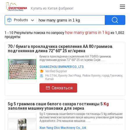
Купить из Китая фабрики!
Products
how many grams in 1 kg
1 - 10 Результаты поиска по запросу
из 1,002
продукты
70 / бумага прокладчика скрепления АА 80 граммов
подгонянная длина 72" 60" 25 кг/крена
бумага прокладчика скрепления АА 70/80 граммов
подгонянная длина 72" 60" 25 кг/крена Скре......
GUANGZHOU BMPAPER CO., LTD.
Verified Supplier
Но.3766, Хуанпу ЭастРоад. Район Хуанпу, город Гуанчжоу,
Китай
Связаться
5g 5 граммов саше белого сахара гостиницы 5
Kg
заполняя машину упаковки для зерна
5g 5 граммов саше белого сахара гостиницы 5 kg небольшие
автоматические заполняя пакуя машину упаковки для зерна
Appications: Эта машина машина......
Xian Yang Chic Machinery Co., Ltd.