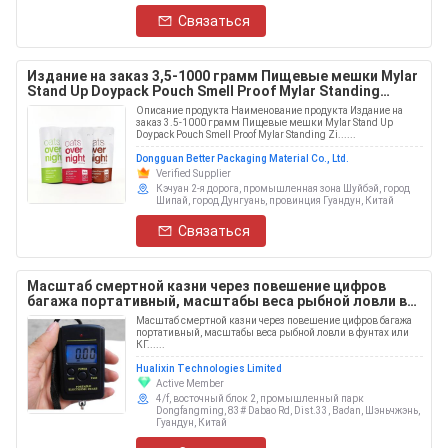
Связаться
Издание на заказ 3,5-1000 грамм Пищевые мешки Mylar
Stand Up Doypack Pouch Smell Proof Mylar Standing
Zipper Bags с логотипом
Описание продукта Наименование продукта Издание на
заказ 3.5-1000 грамм Пищевые мешки Mylar Stand Up
Doypack Pouch Smell Proof Mylar Standing Zi......
Dongguan Better Packaging Material Co., Ltd.
Verified Supplier
Кэчуан 2-я дорога, промышленная зона Шуйбэй, город
Шипай, город Дунгуань, провинция Гуандун, Китай
Связаться
Масштаб смертной казни через повешение цифров
багажа портативный, масштабы веса рыбной ловли в
фунтах или КГ
Масштаб смертной казни через повешение цифров багажа
портативный, масштабы веса рыбной ловли в фунтах или
КГ......
Hualixin Technologies Limited
Active Member
4/f, восточный блок 2, промышленный парк
Dongfangming, 83# Dabao Rd, Dist.33, Bao'an, Шэньчжэнь,
Гуандун, Китай