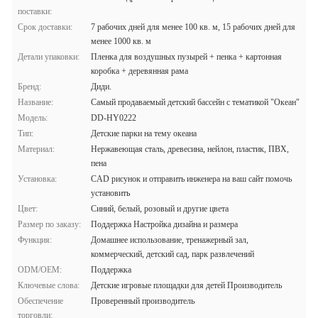
поставки:
Срок доставки:
7 рабочих дней для менее 100 кв. м, 15 рабочих дней для
менее 1000 кв. м
Детали упаковки:
Пленка для воздушных пузырей + пенка + картонная
коробка + деревянная рама
Бренд:
Диди.
Название:
Самый продаваемый детский бассейн с тематикой "Океан"
Модель:
DD-HY0222
Тип:
Детские парки на тему океана
Материал:
Нержавеющая сталь, древесина, нейлон, пластик, ПВХ,
пена
Установка:
CAD рисунок и отправить инженера на ваш сайт помочь
установить
Цвет:
Синий, белый, розовый и другие цвета
Размер по заказу:
Поддержка Настройка дизайна и размера
Функция:
Домашнее использование, тренажерный зал,
коммерческий, детский сад, парк развлечений
ODM/OEM:
Поддержка
Ключевые слова:
Детские игровые площадки для детей Производитель
Обеспечение
Проверенный производитель
торговли: