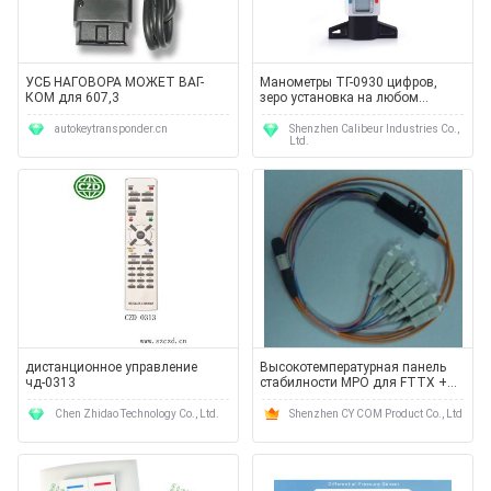
УСБ НАГОВОРА МОЖЕТ ВАГ-
Манометры ТГ-0930 цифров,
КОМ для 607,3
зеро установка на любом
положении, автоматическое
выключение
autokeytransponder.cn
Shenzhen Calibeur Industries Co.,
Ltd.
дистанционное управление
Высокотемпературная панель
чд-0313
стабилности MPO для FTTX +
LAN
Chen Zhidao Technology Co., Ltd.
Shenzhen CY COM Product Co., Ltd