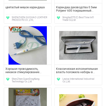
цветастый мешок карандаша
Карандаш руководства 0.5мм
Ротринг 600 покрашенный
механический с умеренной
ценой МТ5004
SHENZHEN GUOHAO LEATHER
Ningbo(ETDZ) Best Time Int'l
PRODUCTS CO.,LTD,
Trade Co,Ltd
Хорошая проводимость,
Классическая исполнительная
никакое стимулирование
власть положила наборы в
карандаши 3 м 10фт
коробку карандаша или подарка
Электросургикал проходит
ручки/набор для людей ЛИ904
ShenZhen QuanDingKang
Leyica International Industrial
Technology Co.,Ltd
Co.,Ltd.
ИСО13485