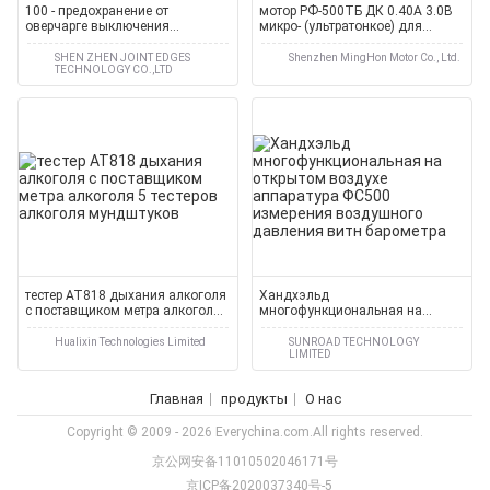
100 - предохранение от
мотор РФ-500ТБ ДК 0.40А 3.0В
оверчарге выключения
микро- (ультратонкое) для
заряжателей батареи Аа пользы
счетчика воды разума
перемещения 240В
SHEN ZHEN JOINT EDGES
Shenzhen MingHon Motor Co., Ltd.
TECHNOLOGY CO.,LTD
автоматически
тестер АТ818 дыхания алкоголя
Хандхэльд
с поставщиком метра алкоголя
многофункциональная на
5 тестеров алкоголя мундштуков
открытом воздухе аппаратура
ФС500 измерения воздушного
Hualixin Technologies Limited
SUNROAD TECHNOLOGY
LIMITED
давления витн барометра
Главная
продукты
О нас
Copyright © 2009 - 2026 Everychina.com.All rights reserved.
京公网安备11010502046171号
京ICP备2020037340号-5