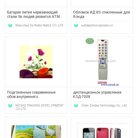
Батарея лития нержавеющей
Обломок ИД 8Э стеклянный для
стали 3в людей резвится АТМ
Хонда
дозоров 1 до 10
водоустойчивый
Shenzhen De Rieter Watch CO.,LTD
autokeytransponder.cn
Подгонянные современные
дистанционное управление
обои внутреннего
КЗД-7008
художественного оформления
цветка БеаутифулРед/стикеры
NOVAE TRADING DEVELOPMENT
Chen Zhidao Technology Co., Ltd.
CO LTD
5ДЖДЖ01-001С