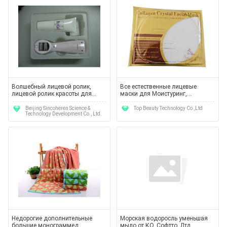
Волшебный лицевой ролик,
Все естественные лицевые
лицевой ролик красоты для
маски для Моистуринг,
улучшать Кож-упругость и Кож-
извлекают тонкие линии,
блеск
сбрасывают сумки глаза и
Beijing Sincoheren Science &
Top Beauty Technology Co.,Ltd
Technology Development Co., Ltd.
темный круг, укрепляя кожу,
регенерация клетки
Недорогие дополнительные
Морская водоросль уменьшая
большие монограммед
мыло от КО. Софтто, Лтд